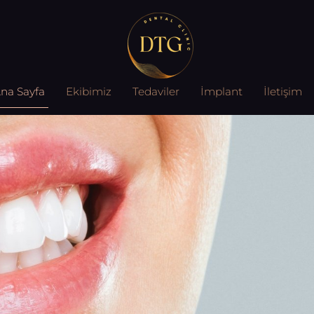
na Sayfa
Ekibimiz
Tedaviler
İmplant
İletişim