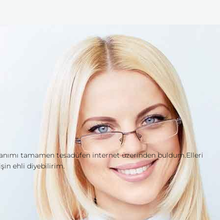
p hanımı tamamen tesadüfen internet üzerinden buldum.Elleri
in ehli diyebilirim.