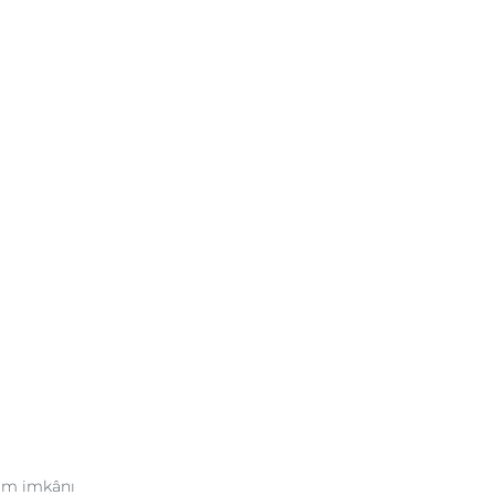
şım imkânı