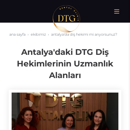
ana sayfa
ekibimiz
antalya'da diş hekimi mi arıyorsunuz?
Antalya'daki DTG Diş
Hekimlerinin Uzmanlık
Alanları