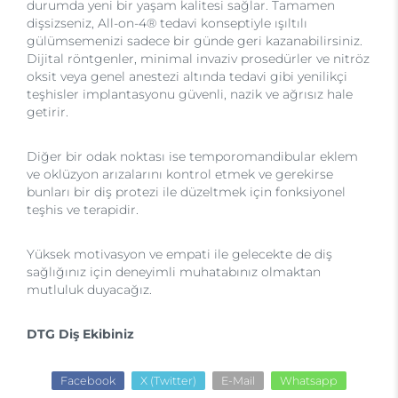
durumda yeni bir yaşam kalitesi sağlar. Tamamen
dişsizseniz, All-on-4® tedavi konseptiyle ışıltılı
gülümsemenizi sadece bir günde geri kazanabilirsiniz.
Dijital röntgenler, minimal invaziv prosedürler ve nitröz
oksit veya genel anestezi altında tedavi gibi yenilikçi
teşhisler implantasyonu güvenli, nazik ve ağrısız hale
getirir.
Diğer bir odak noktası ise temporomandibular eklem
ve oklüzyon arızalarını kontrol etmek ve gerekirse
bunları bir diş protezi ile düzeltmek için fonksiyonel
teşhis ve terapidir.
Yüksek motivasyon ve empati ile gelecekte de diş
sağlığınız için deneyimli muhatabınız olmaktan
mutluluk duyacağız.
DTG Diş Ekibiniz
Facebook
X (Twitter)
E-Mail
Whatsapp