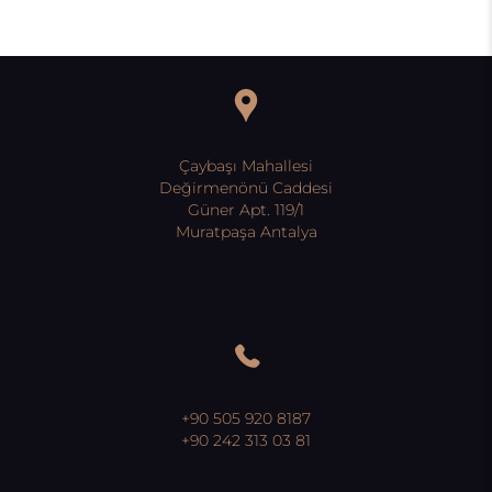
Çaybaşı Mahallesi
Değirmenönü Caddesi
Güner Apt. 119/1
Muratpaşa Antalya
+90 505 920 8187
+90 242 313 03 81