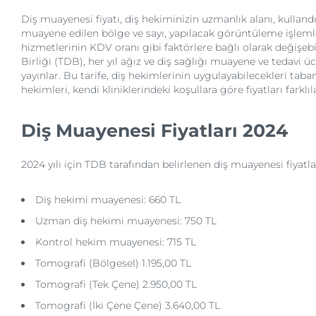
Diş muayenesi fiyatı, diş hekiminizin uzmanlık alanı, kulland
muayene edilen bölge ve sayı, yapılacak görüntüleme işlemle
hizmetlerinin KDV oranı gibi faktörlere bağlı olarak değişebi
Birliği (TDB), her yıl ağız ve diş sağlığı muayene ve tedavi ü
yayınlar. Bu tarife, diş hekimlerinin uygulayabilecekleri taban 
hekimleri, kendi kliniklerindeki koşullara göre fiyatları farklıla
Diş Muayenesi Fiyatları 2024
2024 yılı için TDB tarafından belirlenen diş muayenesi fiyatlar
Diş hekimi muayenesi: 660 TL
Uzman diş hekimi muayenesi: 750 TL
Kontrol hekim muayenesi: 715 TL
Tomografi (Bölgesel) 1.195,00 TL
Tomografi (Tek Çene) 2.950,00 TL
Tomografi (İki Çene Çene) 3.640,00 TL