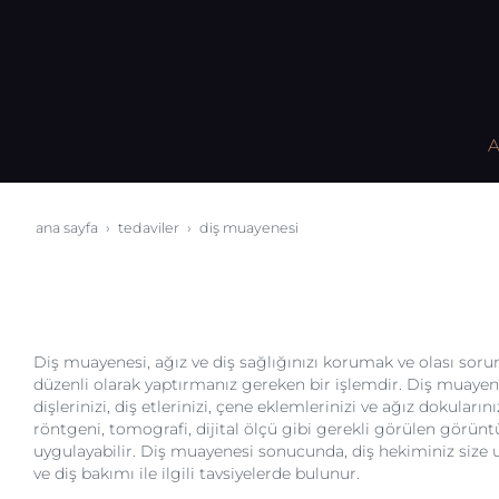
A
ana sayfa
tedaviler
diş muayenesi
Diş muayenesi, ağız ve diş sağlığınızı korumak ve olası soru
düzenli olarak yaptırmanız gereken bir işlemdir. Diş muayene
dişlerinizi, diş etlerinizi, çene eklemlerinizi ve ağız dokuların
röntgeni, tomografi, dijital ölçü gibi gerekli görülen görü
uygulayabilir. Diş muayenesi sonucunda, diş hekiminiz size u
ve diş bakımı ile ilgili tavsiyelerde bulunur.