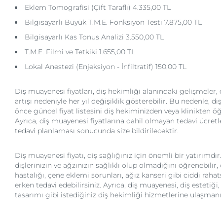
Eklem Tomografisi (Çift Taraflı) 4.335,00 TL
Bilgisayarlı Büyük T.M.E. Fonksiyon Testi 7.875,00 TL
Bilgisayarlı Kas Tonus Analizi 3.550,00 TL
T.M.E. Filmi ve Tetkiki 1.655,00 TL
Lokal Anestezi (Enjeksiyon - İnfiltratif) 150,00 TL
Diş muayenesi fiyatları, diş hekimliği alanındaki gelişmeler,
artışı nedeniyle her yıl değişiklik gösterebilir. Bu nedenle,
önce güncel fiyat listesini diş hekiminizden veya klinikten öğ
Ayrıca, diş muayenesi fiyatlarına dahil olmayan tedavi ücretle
tedavi planlaması sonucunda size bildirilecektir.
Diş muayenesi fiyatı, diş sağlığınız için önemli bir yatırımdı
dişlerinizin ve ağzınızın sağlıklı olup olmadığını öğrenebilir, 
hastalığı, çene eklemi sorunları, ağız kanseri gibi ciddi rahats
erken tedavi edebilirsiniz. Ayrıca, diş muayenesi, diş estetiği
tasarımı gibi istediğiniz diş hekimliği hizmetlerine ulaşmanız