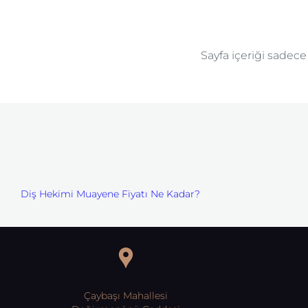
Sayfa içeriği sadec
Diş Hekimi Muayene Fiyatı Ne Kadar?
Çaybaşı Mahallesi