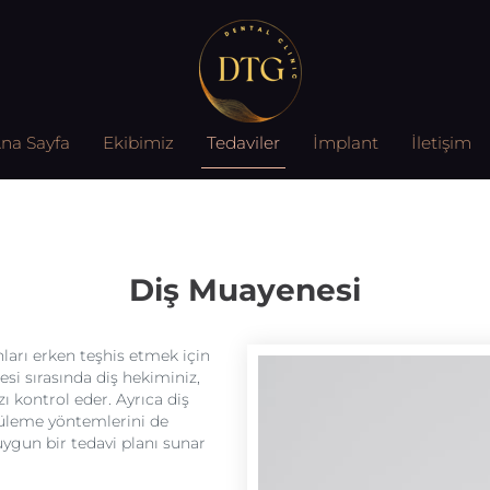
na Sayfa
Ekibimiz
Tedaviler
İmplant
İletişim
Diş Muayenesi
nları erken teşhis etmek için
si sırasında diş hekiminiz,
ızı kontrol eder. Ayrıca diş
ntüleme yöntemlerini de
ygun bir tedavi planı sunar