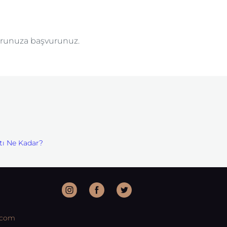
torunuza başvurunuz.
tı Ne Kadar?
.com