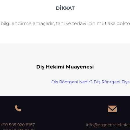
DİKKAT
e bilgilendirme amaçlıdır, tanı ve tedavi için mutlaka dok
Diş Hekimi Muayenesi
Diş Röntgeni Nedir? Diş Röntgeni Fiya
+90 505 920 8187
info@dtgdentalclinic