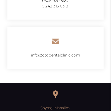
0505 920 8187
0 242 313 03 81
info@dtgdentalclinic.com
Çaybaşı Mahallesi