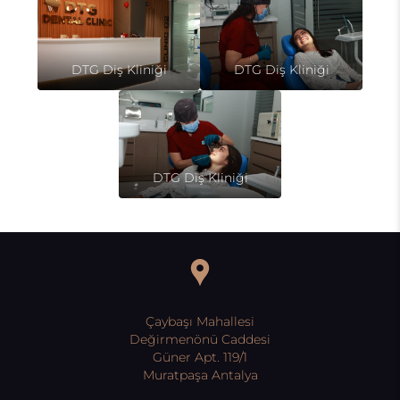
DTG Diş Kliniği
DTG Diş Kliniği
DTG Diş Kliniği
Çaybaşı Mahallesi
Değirmenönü Caddesi
Güner Apt. 119/1
Muratpaşa Antalya