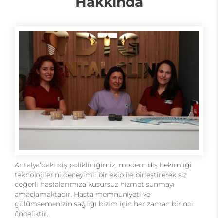
Hakkında
Antalya’daki diş polikliniğimiz, modern diş hekimliği
teknolojilerini deneyimli bir ekip ile birleştirerek siz
değerli hastalarımıza kusursuz hizmet sunmayı
amaçlamaktadır. Hasta memnuniyeti ve
gülümsemenizin sağlığı bizim için her zaman birinci
önceliktir.