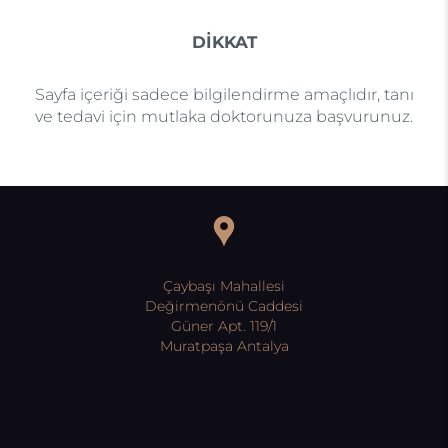
DİKKAT
Sayfa içeriği sadece bilgilendirme amaçlıdır, tanı
ve tedavi için mutlaka doktorunuza başvurunuz.
Çaybaşı Mahallesi
Değirmenönü Caddesi
Güner Apt. 119/1
Muratpaşa Antalya