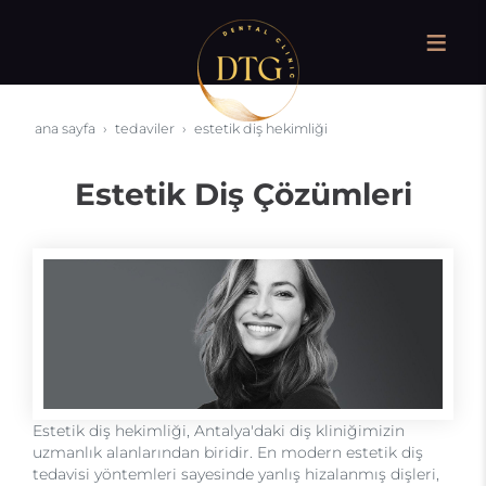
ana sayfa
tedaviler
estetik diş hekimliği
Estetik Diş Çözümleri
Estetik diş hekimliği, Antalya'daki diş kliniğimizin
uzmanlık alanlarından biridir. En modern estetik diş
tedavisi yöntemleri sayesinde yanlış hizalanmış dişleri,