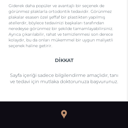
Giderek daha popüler ve avantajlı bir seçenek de
görünmez plaklarla ortodontik tedavidir. Görünmez
plakalar esasen özel şeffaf bir plastikten yapılmış
atellerdir, böylece tedavinizi başkaları tarafından
neredeyse görünmez bir şekilde tamamlayabilirsiniz.
Ayrıca çıkarılabilir, rahat ve temizlenmesi son derece
kolaydır, bu da onları mükemmel bir uygun maliyetli
seçenek haline getirir.
DİKKAT
Sayfa içeriği sadece bilgilendirme amaçlıdır, tanı
ve tedavi için mutlaka doktorunuza başvurunuz.