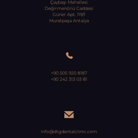
Çaybaşı Mahallesi
Değirmenönü Caddesi
Güner Apt. 119/1
Muratpaşa Antalya
+90 505 920 8187
+90 242 313 03 81
info@dtgdentalclinic.com