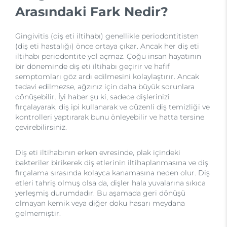
Arasındaki Fark Nedir?
Gingivitis (diş eti iltihabı) genellikle periodontitisten
(diş eti hastalığı) önce ortaya çıkar. Ancak her diş eti
iltihabı periodontite yol açmaz. Çoğu insan hayatının
bir döneminde diş eti iltihabı geçirir ve hafif
semptomları göz ardı edilmesini kolaylaştırır. Ancak
tedavi edilmezse, ağzınız için daha büyük sorunlara
dönüşebilir. İyi haber şu ki, sadece dişlerinizi
fırçalayarak, diş ipi kullanarak ve düzenli diş temizliği ve
kontrolleri yaptırarak bunu önleyebilir ve hatta tersine
çevirebilirsiniz.
Diş eti iltihabının erken evresinde, plak içindeki
bakteriler birikerek diş etlerinin iltihaplanmasına ve diş
fırçalama sırasında kolayca kanamasına neden olur. Diş
etleri tahriş olmuş olsa da, dişler hala yuvalarına sıkıca
yerleşmiş durumdadır. Bu aşamada geri dönüşü
olmayan kemik veya diğer doku hasarı meydana
gelmemiştir.