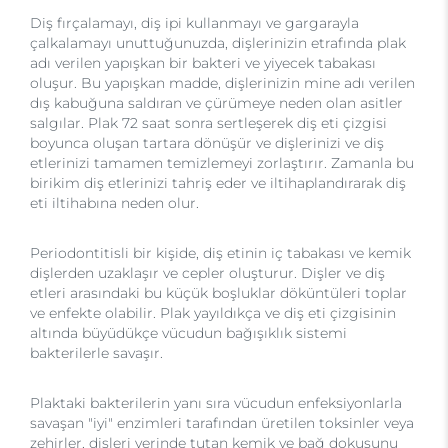
Diş fırçalamayı, diş ipi kullanmayı ve gargarayla
çalkalamayı unuttuğunuzda, dişlerinizin etrafında plak
adı verilen yapışkan bir bakteri ve yiyecek tabakası
oluşur. Bu yapışkan madde, dişlerinizin mine adı verilen
dış kabuğuna saldıran ve çürümeye neden olan asitler
salgılar. Plak 72 saat sonra sertleşerek diş eti çizgisi
boyunca oluşan tartara dönüşür ve dişlerinizi ve diş
etlerinizi tamamen temizlemeyi zorlaştırır. Zamanla bu
birikim diş etlerinizi tahriş eder ve iltihaplandırarak diş
eti iltihabına neden olur.
Periodontitisli bir kişide, diş etinin iç tabakası ve kemik
dişlerden uzaklaşır ve cepler oluşturur. Dişler ve diş
etleri arasındaki bu küçük boşluklar döküntüleri toplar
ve enfekte olabilir. Plak yayıldıkça ve diş eti çizgisinin
altında büyüdükçe vücudun bağışıklık sistemi
bakterilerle savaşır.
Plaktaki bakterilerin yanı sıra vücudun enfeksiyonlarla
savaşan "iyi" enzimleri tarafından üretilen toksinler veya
zehirler, dişleri yerinde tutan kemik ve bağ dokusunu