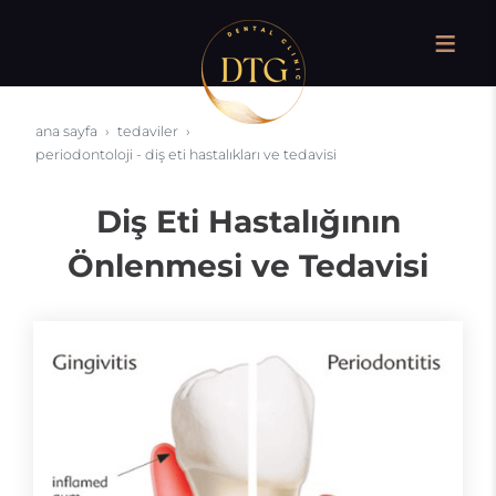
ana sayfa
tedaviler
periodontoloji - diş eti hastalıkları ve tedavisi
Diş Eti Hastalığının
Önlenmesi ve Tedavisi