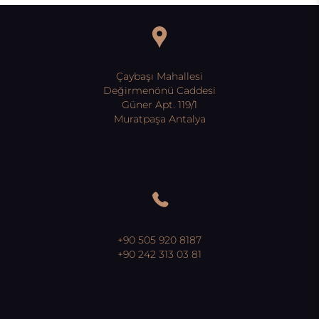
Çaybaşı Mahallesi
Değirmenönü Caddesi
Güner Apt. 119/1
Muratpaşa Antalya
+90 505 920 8187
+90 242 313 03 81