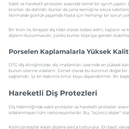
Sabit ve hareketli protezler arasında temel bir ayrım yapılır
kronları da dahildir, bunlar da çene kemiğine sıkıca sabitleni
Normalde günlük yaşamda hasta için herhangi bir sorun yok
Bir kron ile, bireysel diş tıbbi olarak tedavi edilir, taşlanı
dişlerin bulunmasıdır, çünkü bunlar köprüye gerekli stabilite
Porselen Kaplamalarla Yüksek Kalit
DTG diş kliniğimizde, diş implantları üzerinde en yüksek kal
bunun üzerine vidalanır. Görsel olarak bu kuronun doğal bir 
sağlamdır. İyi bir bakımla ömür boyu dayanabilirler. Bir ba
Hareketli Diş Protezleri
Diş hekimliğinde sabit protezler ve hareketli protezler arasın
vidalanmayan tüm restorasyonlardır. Bu, "üçüncü dişler" olara
Kısmi protezler kalan dişlere sıkıca tutturulur. En basit vary