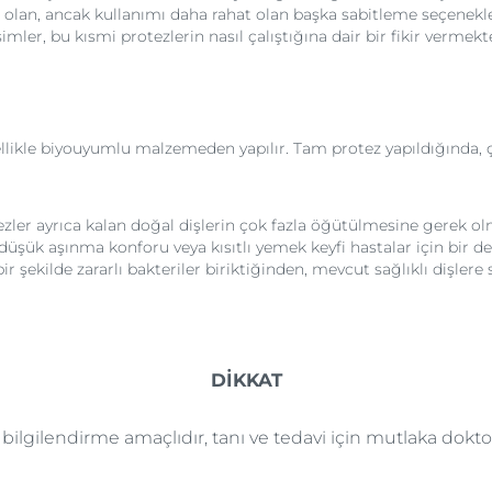
an, ancak kullanımı daha rahat olan başka sabitleme seçenekler
ler, bu kısmi protezlerin nasıl çalıştığına dair bir fikir vermekt
ellikle biyouyumlu malzemeden yapılır. Tam protez yapıldığında, 
rotezler ayrıca kalan doğal dişlerin çok fazla öğütülmesine ger
düşük aşınma konforu veya kısıtlı yemek keyfi hastalar için bir dez
lı bir şekilde zararlı bakteriler biriktiğinden, mevcut sağlıklı dişl
DİKKAT
e bilgilendirme amaçlıdır, tanı ve tedavi için mutlaka dok