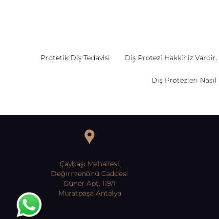
Protetik Diş Tedavisi
Diş Protezi Hakkiniz Vardir. 
Diş Protezleri Nasıl
Çaybaşı Mahallesi
Değirmenönü Caddesi
Güner Apt. 119/1
Muratpaşa Antalya