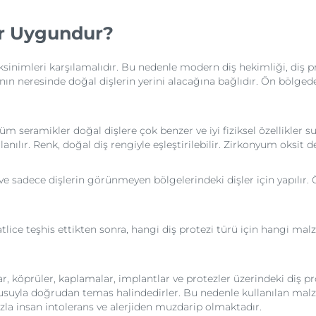
er Uygundur?
sinimleri karşılamalıdır. Bu nedenle modern diş hekimliği, diş pr
nın neresinde doğal dişlerin yerini alacağına bağlıdır. Ön bölged
 seramikler doğal dişlere çok benzer ve iyi fiziksel özellikler su
lanılır. Renk, doğal diş rengiyle eşleştirilebilir. Zirkonyum oksit 
e sadece dişlerin görünmeyen bölgelerindeki dişler için yapılır. Öze
.
lice teşhis ettikten sonra, hangi diş protezi türü için hangi ma
ar, köprüler, kaplamalar, implantlar ve protezler üzerindeki diş p
kusuyla doğrudan temas halindedirler. Bu nedenle kullanılan malz
zla insan intolerans ve alerjiden muzdarip olmaktadır.