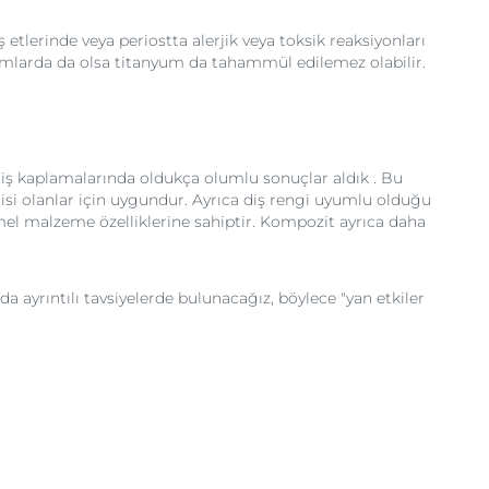
etlerinde veya periostta alerjik veya toksik reaksiyonları
rumlarda da olsa titanyum da tahammül edilemez olabilir.
diş kaplamalarında oldukça olumlu sonuçlar aldık . Bu
si olanlar için uygundur. Ayrıca diş rengi uyumlu olduğu
mel malzeme özelliklerine sahiptir. Kompozit ayrıca daha
ayrıntılı tavsiyelerde bulunacağız, böylece "yan etkiler