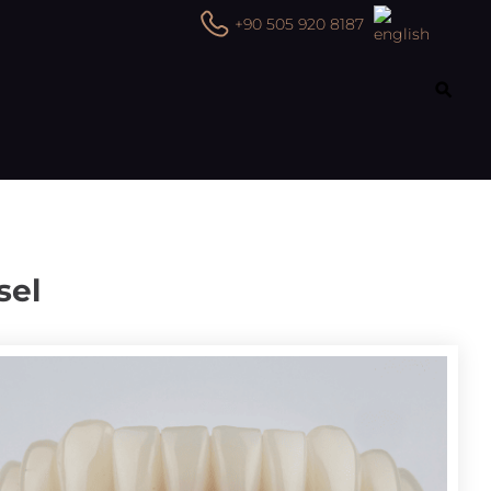
+90 505 920 8187
sel