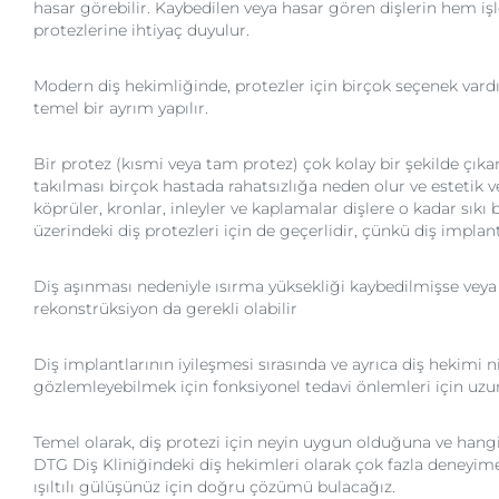
hasar görebilir. Kaybedilen veya hasar gören dişlerin hem iş
protezlerine ihtiyaç duyulur.
Modern diş hekimliğinde, protezler için birçok seçenek vardır.
temel bir ayrım yapılır.
Bir protez (kısmi veya tam protez) çok kolay bir şekilde çıkar
takılması birçok hastada rahatsızlığa neden olur ve estetik ve 
köprüler, kronlar, inleyler ve kaplamalar dişlere o kadar sıkı
üzerindeki diş protezleri için de geçerlidir, çünkü diş implant
Diş aşınması nedeniyle ısırma yüksekliği kaybedilmişse veya
rekonstrüksiyon da gerekli olabilir
Diş implantlarının iyileşmesi sırasında ve ayrıca diş hekim
gözlemleyebilmek için fonksiyonel tedavi önlemleri için uzun s
Temel olarak, diş protezi için neyin uygun olduğuna ve hang
DTG Diş Kliniğindeki diş hekimleri olarak çok fazla deneyime 
ışıltılı gülüşünüz için doğru çözümü bulacağız.