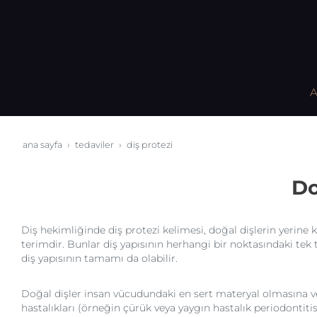
A
ana sayfa
tedaviler
diş protezi
Do
Diş hekimliğinde diş protezi kelimesi, doğal dişlerin yerine ku
terimdir. Bunlar diş yapısının herhangi bir noktasındaki tek te
diş yapısının tamamı da olabilir.
Doğal dişler insan vücudundaki en sert materyal olmasına v
hastalıkları (örneğin çürük veya yaygın hastalık periodontitis