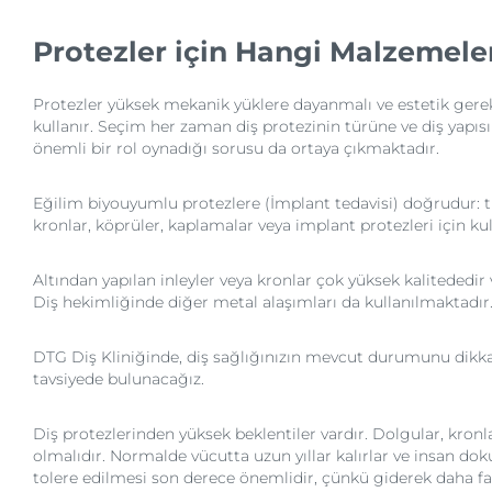
Protezler için Hangi Malzemel
Protezler yüksek mekanik yüklere dayanmalı ve estetik gerek
kullanır. Seçim her zaman diş protezinin türüne ve diş yapısı
önemli bir rol oynadığı sorusu da ortaya çıkmaktadır.
Eğilim biyouyumlu protezlere (İmplant tedavisi) doğrudur: tüm
kronlar, köprüler, kaplamalar veya implant protezleri için kul
Altından yapılan inleyler veya kronlar çok yüksek kalitededir v
Diş hekimliğinde diğer metal alaşımları da kullanılmaktadır
DTG Diş Kliniğinde, diş sağlığınızın mevcut durumunu dikkat
tavsiyede bulunacağız.
Diş protezlerinden yüksek beklentiler vardır. Dolgular, kronl
olmalıdır. Normalde vücutta uzun yıllar kalırlar ve insan do
tolere edilmesi son derece önemlidir, çünkü giderek daha fa