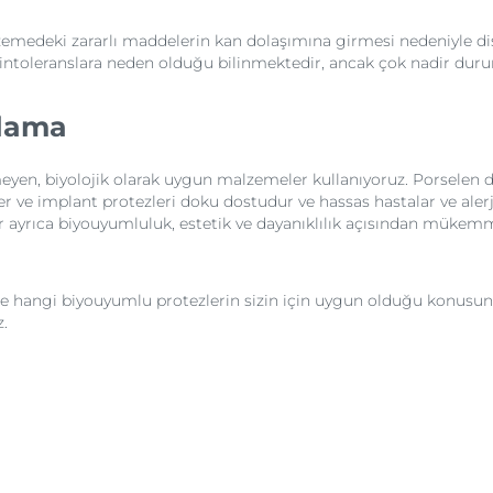
zemedeki zararlı maddelerin kan dolaşımına girmesi nedeniyle diş 
mın intoleranslara neden olduğu bilinmektedir, ancak çok nadir du
plama
meyen, biyolojik olarak uygun malzemeler kullanıyoruz. Porselen 
e implant protezleri doku dostudur ve hassas hastalar ve alerji
r ayrıca biyouyumluluk, estetik ve dayanıklılık açısından mükem
e hangi biyouyumlu protezlerin sizin için uygun olduğu konusunda 
.