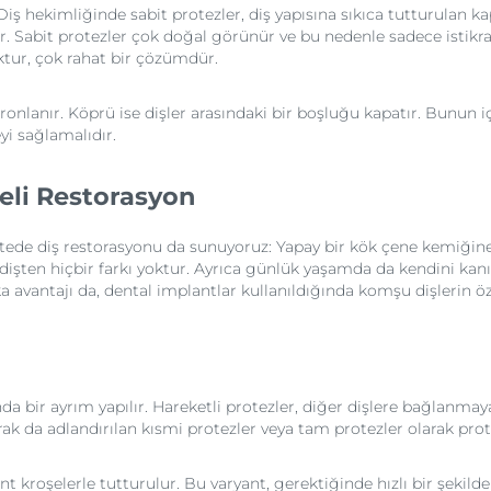
. Diş hekimliğinde sabit protezler, diş yapısına sıkıca tutturulan 
r. Sabit protezler çok doğal görünür ve bu nedenle sadece istikrar
tur, çok rahat bir çözümdür.
r ve kronlanır. Köprü ise dişler arasındaki bir boşluğu kapatır. Bun
yi sağlamalıdır.
eli Restorasyon
itede diş restorasyonu da sunuyoruz: Yapay bir kök çene kemiğine 
dişten hiçbir farkı yoktur. Ayrıca günlük yaşamda da kendini kanıt
şka avantajı da, dental implantlar kullanıldığında komşu dişlerin
da bir ayrım yapılır. Hareketli protezler, diğer dişlere bağlanmay
k da adlandırılan kısmi protezler veya tam protezler olarak protez
ant kroşelerle tutturulur. Bu varyant, gerektiğinde hızlı bir şeki