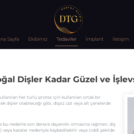
na Sayfa
Ekibimiz
Tedaviler
İmplant
İletişim
ğal Dişler Kadar Güzel ve İşlev
llanılan her türlü protez için kullanılan ortak bir
k dişler olabileceği gibi, dişsiz üst veya alt çenelerde
e bu nedenle son derece dayanıklı olmasına rağmen, diş
) veya kazalar nedeniyle kaybedilebilir veya ciddi şekilde