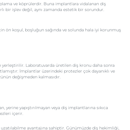
kaplama ve köprülerdir. Buna implantlara vidalanan diş
lı bir işlev değil, aynı zamanda estetik bir sorundur.
un için ön koşul, boşluğun sağında ve solunda hala iyi korunmuş
yerleştirilir. Laboratuvarda üretilen diş kronu daha sonra
lamıştır: İmplantlar üzerindeki protezler çok dayanıklı ve
 özünün değişmeden kalmasıdır.
an, yerine yapıştırılmayan veya diş implantlarına sıkıca
leri içerir.
lde uzatılabilme avantajına sahiptir. Günümüzde diş hekimliği,