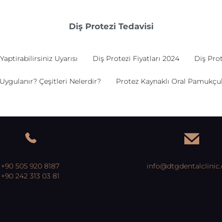
Diş Protezi Tedavisi
Yaptirabilirsiniz Uyarısı
Diş Protezi Fiyatları 2024
Diş Prot
 Uygulanır? Çeşitleri Nelerdir?
Protez Kaynaklı Oral Pamukçuk 
+90 505 920 8187
info@dtgdentalclinic
+90 242 313 03 81