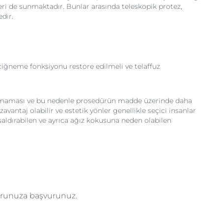
i de sunmaktadır. Bunlar arasında teleskopik protez,
edir.
çiğneme fonksiyonu restore edilmeli ve telaffuz
ek olmaması ve bu nedenle prosedürün madde üzerinde daha
avantaj olabilir ve estetik yönler genellikle seçici insanlar
ere saldırabilen ve ayrıca ağız kokusuna neden olabilen
torunuza başvurunuz.