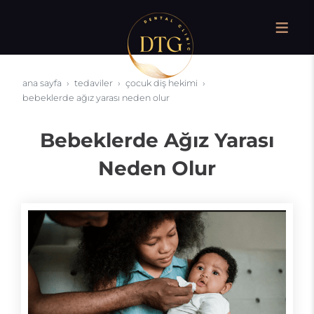
ana sayfa
tedaviler
çocuk diş hekimi
bebeklerde ağız yarası neden olur
Bebeklerde Ağız Yarası
Neden Olur