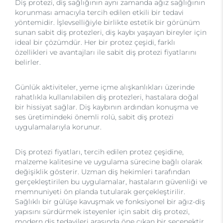
Diş protezi, diş sağlığının aynı zamanda ağız sağlığının
korunması amacıyla tercih edilen etkili bir tedavi
yöntemidir. İşlevselliğiyle birlikte estetik bir görünüm
sunan sabit diş protezleri, diş kaybı yaşayan bireyler için
ideal bir çözümdür. Her bir protez çeşidi, farklı
özellikleri ve avantajları ile sabit diş protezi fiyatlarını
belirler.
Günlük aktiviteler, yeme içme alışkanlıkları üzerinde
rahatlıkla kullanılabilen diş protezleri, hastalara doğal
bir hissiyat sağlar. Diş kaybının ardından konuşma ve
ses üretimindeki önemli rolü, sabit diş protezi
uygulamalarıyla korunur.
Diş protezi fiyatları, tercih edilen protez çeşidine,
malzeme kalitesine ve uygulama sürecine bağlı olarak
değişiklik gösterir. Uzman diş hekimleri tarafından
gerçekleştirilen bu uygulamalar, hastaların güvenliği ve
memnuniyeti ön planda tutularak gerçekleştirilir.
Sağlıklı bir gülüşe kavuşmak ve fonksiyonel bir ağız-diş
yapısını sürdürmek isteyenler için sabit diş protezi,
modern diş tedavileri arasında öne çıkan bir seçenektir.