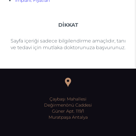
İmplant Fiyatları
DİKKAT
Sayfa içeriği sadece bilgilendirme amaçlıdır, tanı
ve tedavi için mutlaka doktorunuza başvurunuz.
Çaybaşı Mahallesi
Değirmenönü Caddesi
Güner Apt. 119/1
Muratpaşa Antalya