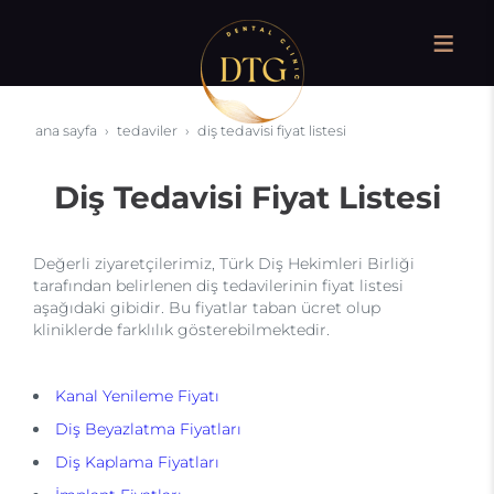
ana sayfa
tedaviler
diş tedavisi fiyat listesi
Diş Tedavisi Fiyat Listesi
Değerli ziyaretçilerimiz, Türk Diş Hekimleri Birliği
tarafından belirlenen diş tedavilerinin fiyat listesi
aşağıdaki gibidir. Bu fiyatlar taban ücret olup
kliniklerde farklılık gösterebilmektedir.
Kanal Yenileme Fiyatı
Diş Beyazlatma Fiyatları
Diş Kaplama Fiyatları