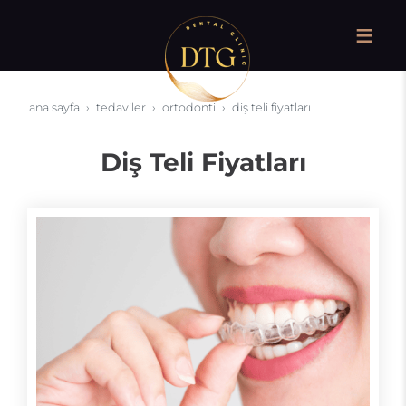
ana sayfa
tedaviler
ortodonti
diş teli fiyatları
Diş Teli Fiyatları