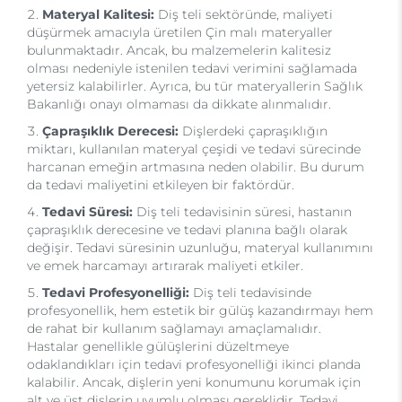
Materyal Kalitesi:
Diş teli sektöründe, maliyeti
düşürmek amacıyla üretilen Çin malı materyaller
bulunmaktadır. Ancak, bu malzemelerin kalitesiz
olması nedeniyle istenilen tedavi verimini sağlamada
yetersiz kalabilirler. Ayrıca, bu tür materyallerin Sağlık
Bakanlığı onayı olmaması da dikkate alınmalıdır.
Çapraşıklık Derecesi:
Dişlerdeki çapraşıklığın
miktarı, kullanılan materyal çeşidi ve tedavi sürecinde
harcanan emeğin artmasına neden olabilir. Bu durum
da tedavi maliyetini etkileyen bir faktördür.
Tedavi Süresi:
Diş teli tedavisinin süresi, hastanın
çapraşıklık derecesine ve tedavi planına bağlı olarak
değişir. Tedavi süresinin uzunluğu, materyal kullanımını
ve emek harcamayı artırarak maliyeti etkiler.
Tedavi Profesyonelliği:
Diş teli tedavisinde
profesyonellik, hem estetik bir gülüş kazandırmayı hem
de rahat bir kullanım sağlamayı amaçlamalıdır.
Hastalar genellikle gülüşlerini düzeltmeye
odaklandıkları için tedavi profesyonelliği ikinci planda
kalabilir. Ancak, dişlerin yeni konumunu korumak için
alt ve üst dişlerin uyumlu olması gereklidir. Tedavi