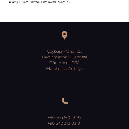
Kanal Yenileme Tedavisi Nedir?
Çaybaşı Mahallesi
Değirmenönü Caddesi
Güner Apt. 119/1
Muratpaşa Antalya
+90 505 920 8187
+90 242 313 03 81