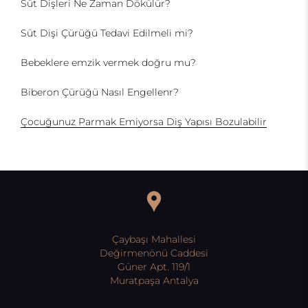
Süt Dişleri Ne Zaman Dökülür?
Süt Dişi Çürüğü Tedavi Edilmeli mi?
Bebeklere emzik vermek doğru mu?
Biberon Çürüğü Nasıl Engellenr?
Çocuğunuz Parmak Emiyorsa Diş Yapısı Bozulabilir
Çaybaşı Mahallesi
Değirmenönü Caddesi
Güner Apt. 119/1
Muratpaşa Antalya