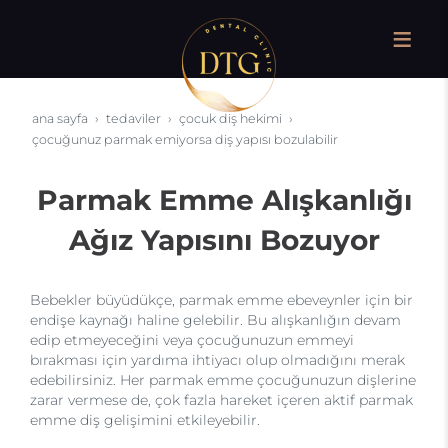
ana sayfa
tedaviler
çocuk diş hekimi
çocuğunuz parmak emiyorsa diş yapısı bozulabilir
Parmak Emme Alışkanlığı
Ağız Yapısını Bozuyor
Bebekler büyüdükçe, parmak emme ebeveynler için bir
endişe kaynağı haline gelebilir. Bu alışkanlığın devam
edip etmeyeceğini veya çocuğunuzun emmeyi
bırakması için yardıma ihtiyacı olup olmadığını merak
edebilirsiniz. Her parmak emme çocuğunuzun dişlerine
zarar vermese de, çok fazla hareket içeren aktif parmak
emme diş gelişimini etkileyebilir.