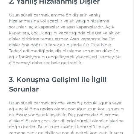
2. Yanlış Hizalanmış Dişler
Uzun süreli parmak emme ön dişlerin yanlış
hizalanmasına yol açabilir ve en yaygın hizalama
sorunları açık kapanışlar ve aşırı kapanışlardır. Açık
kapanışta, çocuk ağzını kapattığında bile üst ve alt ön
dişler birbirine temas etmez. Aşırı kapanışta ise üst
dişler öne doğru itilerek alt dişlerle üst üste biner.
Tedavi edilmediğinde, diş hizalama sorunları düzgün
ağız fonksiyonunu engelleyerek yiyecekleri ısırmayı ve
çiğnemeyi daha zor hale getirebilir.
3. Konuşma Gelişimi ile İlgili
Sorunlar
Uzun süreli parmak emme, kapanış bozukluğuna veya
ağız açıklığına neden olarak çocuğunuzun konuşmasını
olumsuz yönde etkileyebilir. Baş parmaklarını emme
alışkanlığı olan çocuklar dillerini sürekli olarak dişlerine
doğru iterler. Bu durum zayıf dil kontrolü ile aynı
zamana denk gelebilir ve çocuk peltek konuşabilir veya