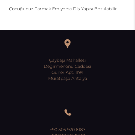
Çocuğunuz Parmak Emiyorsa Diş Yapısı Bozulabilir
Çaybaşı Mahallesi
Değirmenönü Caddesi
Güner Apt. 119/1
Muratpaşa Antalya
+90 505 920 8187