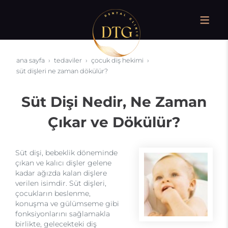
ana sayfa
tedaviler
çocuk diş hekimi
süt dişleri ne zaman dökülür?
Süt Dişi Nedir, Ne Zaman
Çıkar ve Dökülür?
Süt dişi, bebeklik döneminde
çıkan ve kalıcı dişler gelene
kadar ağızda kalan dişlere
verilen isimdir. Süt dişleri,
çocukların beslenme,
konuşma ve gülümseme gibi
fonksiyonlarını sağlamakla
birlikte, gelecekteki diş