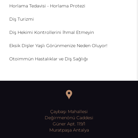
Horlama Tedavisi - Horlama Protezi
Diş Turizmi
Diş Hekimi Kontrollerini İhmal Etmeyin
Eksik Dişler Yaşlı Görünmenize Neden Oluyor!
Otoimmün Hastalıklar ve Diş Sağlığı
Çaybaşı Mahallesi
Değirmenönü Caddesi
Güner Apt. 119/1
Muratpaşa Antalya