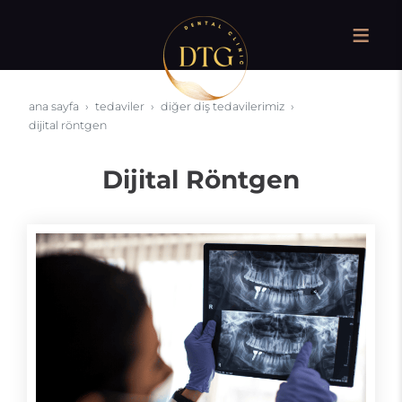
ana sayfa
tedaviler
diğer diş tedavilerimiz
dijital röntgen
Dijital Röntgen