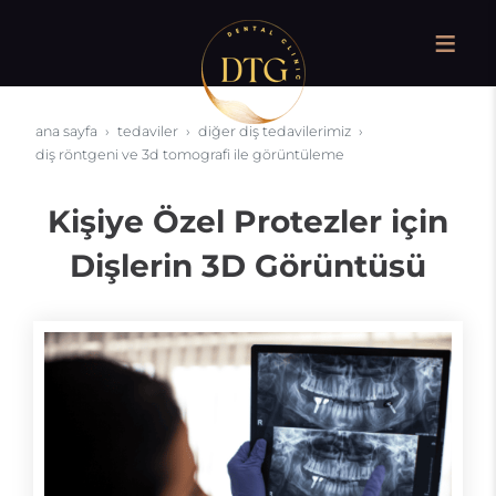
ana sayfa
tedaviler
diğer diş tedavilerimiz
diş röntgeni ve 3d tomografi ile görüntüleme
Kişiye Özel Protezler için
Dişlerin 3D Görüntüsü