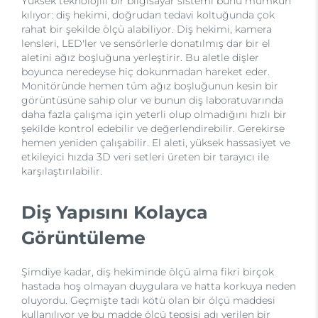
Yüksek teknolojili bir bilgisayar sistemi bunu mümkün
kılıyor: diş hekimi, doğrudan tedavi koltuğunda çok
rahat bir şekilde ölçü alabiliyor. Diş hekimi, kamera
lensleri, LED'ler ve sensörlerle donatılmış dar bir el
aletini ağız boşluğuna yerleştirir. Bu aletle dişler
boyunca neredeyse hiç dokunmadan hareket eder.
Monitöründe hemen tüm ağız boşluğunun kesin bir
görüntüsüne sahip olur ve bunun diş laboratuvarında
daha fazla çalışma için yeterli olup olmadığını hızlı bir
şekilde kontrol edebilir ve değerlendirebilir. Gerekirse
hemen yeniden çalışabilir. El aleti, yüksek hassasiyet ve
etkileyici hızda 3D veri setleri üreten bir tarayıcı ile
karşılaştırılabilir.
Diş Yapısını Kolayca
Görüntüleme
Şimdiye kadar, diş hekiminde ölçü alma fikri birçok
hastada hoş olmayan duygulara ve hatta korkuya neden
oluyordu. Geçmişte tadı kötü olan bir ölçü maddesi
kullanılıyor ve bu madde ölçü tepsisi adı verilen bir