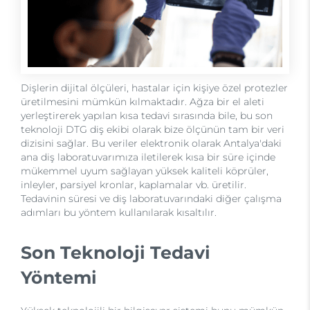
Dişlerin dijital ölçüleri, hastalar için kişiye özel protezler
üretilmesini mümkün kılmaktadır. Ağza bir el aleti
yerleştirerek yapılan kısa tedavi sırasında bile, bu son
teknoloji DTG diş ekibi olarak bize ölçünün tam bir veri
dizisini sağlar. Bu veriler elektronik olarak Antalya'daki
ana diş laboratuvarımıza iletilerek kısa bir süre içinde
mükemmel uyum sağlayan yüksek kaliteli köprüler,
inleyler, parsiyel kronlar, kaplamalar vb. üretilir.
Tedavinin süresi ve diş laboratuvarındaki diğer çalışma
adımları bu yöntem kullanılarak kısaltılır.
Son Teknoloji Tedavi
Yöntemi