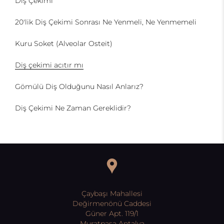
Diş Çekimi
20'lik Diş Çekimi Sonrası Ne Yenmeli, Ne Yenmemeli
Kuru Soket (Alveolar Osteit)
Diş çekimi acıtır mı
Gömülü Diş Olduğunu Nasıl Anlarız?
Diş Çekimi Ne Zaman Gereklidir?
Çaybaşı Mahallesi
Değirmenönü Caddesi
Güner Apt. 119/1
Muratpaşa Antalya