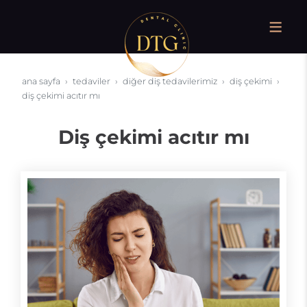
ana sayfa
tedaviler
diğer diş tedavilerimiz
diş çekimi
diş çekimi acıtır mı
Diş çekimi acıtır mı