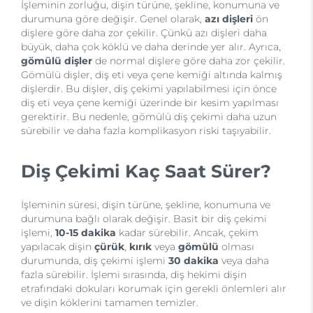
İşleminin zorluğu, dişin türüne, şekline, konumuna ve
durumuna göre değişir. Genel olarak,
azı dişleri
ön
dişlere göre daha zor çekilir. Çünkü azı dişleri daha
büyük, daha çok köklü ve daha derinde yer alır. Ayrıca,
gömülü dişler
de normal dişlere göre daha zor çekilir.
Gömülü dişler, diş eti veya çene kemiği altında kalmış
dişlerdir. Bu dişler, diş çekimi yapılabilmesi için önce
diş eti veya çene kemiği üzerinde bir kesim yapılması
gerektirir. Bu nedenle, gömülü diş çekimi daha uzun
sürebilir ve daha fazla komplikasyon riski taşıyabilir.
Diş Çekimi Kaç Saat Sürer?
İşleminin süresi, dişin türüne, şekline, konumuna ve
durumuna bağlı olarak değişir. Basit bir diş çekimi
işlemi,
10-15 dakika
kadar sürebilir. Ancak, çekim
yapılacak dişin
çürük
,
kırık
veya
gömülü
olması
durumunda, diş çekimi işlemi
30 dakika
veya daha
fazla sürebilir. İşlemi sırasında, diş hekimi dişin
etrafındaki dokuları korumak için gerekli önlemleri alır
ve dişin köklerini tamamen temizler.