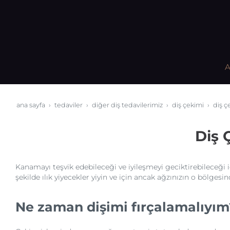
A
ana sayfa
tedaviler
diğer diş tedavilerimiz
diş çekimi
diş ç
Diş 
Kanamayı teşvik edebileceği ve iyileşmeyi geciktirebileceği 
şekilde ılık yiyecekler yiyin ve için ancak ağzınızın o bölges
Ne zaman dişimi fırçalamalıyım