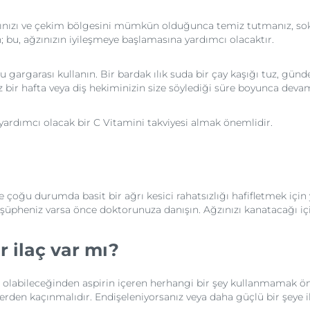
r. Ağzınızı ve çekim bölgesini mümkün olduğunca temiz tutmanız, 
; bu, ağzınızın iyileşmeye başlamasına yardımcı olacaktır.
 gargarası kullanın. Bir bardak ılık suda bir çay kaşığı tuz, günde
 bir hafta veya diş hekiminizin size söylediği süre boyunca devam
ardımcı olacak bir C Vitamini takviyesi almak önemlidir.
 çoğu durumda basit bir ağrı kesici rahatsızlığı hafifletmek için ye
 şüpheniz varsa önce doktorunuza danışın. Ağzınızı kanatacağı içi
 ilaç var mı?
olabileceğinden aspirin içeren herhangi bir şey kullanmamak öne
ilerden kaçınmalıdır. Endişeleniyorsanız veya daha güçlü bir şeye