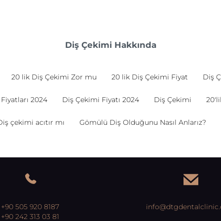
Diş Çekimi Hakkında
20 lik Diş Çekimi Zor mu
20 lik Diş Çekimi Fiyat
Diş Ç
Fiyatları 2024
Diş Çekimi Fiyatı 2024
Diş Çekimi
20'l
Diş çekimi acıtır mı
Gömülü Diş Olduğunu Nasıl Anlarız?
+90 505 920 8187
info@dtgdentalclinic
+90 242 313 03 81