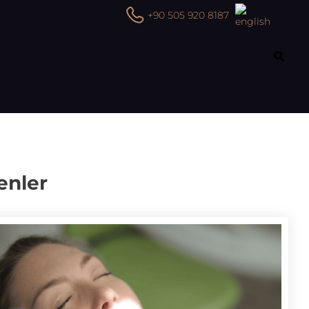
+90 505 920 8187
enler