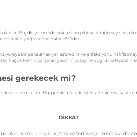
ı olabilir. Bu, diş yuvasında çok az kan pıhtısı olduğu veya hiç o
orijinal diş ağrısından daha kötüdür!
yuvaya bir pansuman yerleştirebilir ve enfeksiyonu hafifletmeye 
e bazen küçük kemik parçaları yuvanın yüzeyine doğru ilerleyebili
mesi gerekecek mi?
andevusu verecektir. Bu, gerekli olan dikişleri almak veya sadece bö
DİKKAT
e bilgilendirme amaçlıdır, tanı ve tedavi için mutlaka dok