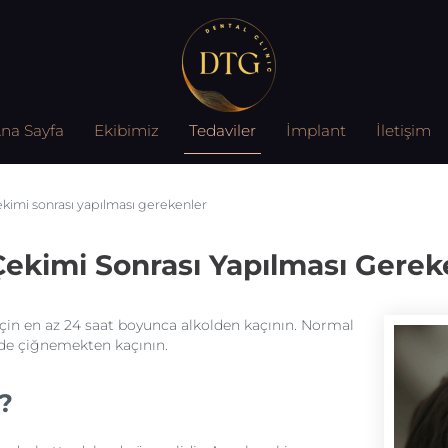
na Sayfa
Ekibimiz
Tedaviler
İmplant
İletişim
ekimi sonrası yapılması gerekenler
Çekimi Sonrası Yapılması Gerek
için en az 24 saat boyunca alkolden kaçının. Normal
inde çiğnemekten kaçının.
?