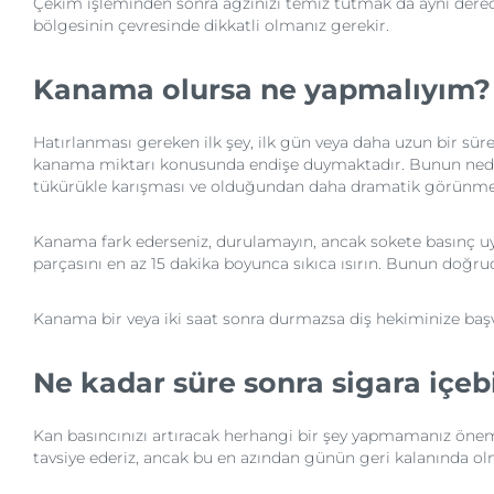
Çekim işleminden sonra ağzınızı temiz tutmak da aynı dere
bölgesinin çevresinde dikkatli olmanız gerekir.
Kanama olursa ne yapmalıyım?
Hatırlanması gereken ilk şey, ilk gün veya daha uzun bir süre
kanama miktarı konusunda endişe duymaktadır. Bunun nede
tükürükle karışması ve olduğundan daha dramatik görünmes
Kanama fark ederseniz, durulamayın, ancak sokete basınç u
parçasını en az 15 dakika boyunca sıkıca ısırın. Bunun doğru
Kanama bir veya iki saat sonra durmazsa diş hekiminize baş
Ne kadar süre sonra sigara içeb
Kan basıncınızı artıracak herhangi bir şey yapmamanız öne
tavsiye ederiz, ancak bu en azından günün geri kalanında olm