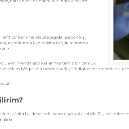
cede, hatta daha da önemlidir. Ancak, çekim
 hafif bir kanama olabileceğidir. Birçok kişi
ni, az miktarda kanın daha büyük miktarda
idir.
ygulayın. Mendil gibi katlanmış temiz bir pamuk
dan çekim bölgesinin üzerine yerleştirildiğinden ve gerekirse ped
vurun.
ilirim?
mlidir, çünkü bu daha fazla kanamaya yol açabilir. Diş çekimi
alıdır.