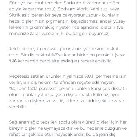
Eğer yoksa, muhtemelen Sodyum bikarbonat (diğer
adıyla kabartma tozu), Sodyum klorit (yani tuz) veya
Sitrik asit içeren bir şeye bakıyorsunuzdur - bunların
hepsi dişlerinizin pigmentini beyazlatmaz, ancak yüzey
lekelerini çıkarmak için yeterince aşındırıcı olabilir (ve
minenize zarar verebilir, ki bu da geri büyümez).
Jelde bir çeşit peroksit görürseniz, yüzdesine dikkat
edin. Bir diş hekimi %6’ya kadar hidrojen peroksit (veya
%16 karbamid peroksite eşdeğer) reçete edebilir.
Reçetesiz satılan ürünlerin yalnızca %0,1 içermesine izin
verilir. Bir diş hekimi tarafından reçete edilmeyen
%0,1’den fazla peroksit içeren ürünlere karşı çok dikkatli
olun - bunlar yalnızca yasa dışı olmakla kalmaz, aynı
zamanda dişlerinize ve diş etlerinize ciddi şekilde zarar
verebilir.
Sağlanan ağız tepsileri toplu olarak üretildikleri için her
bireyin dişlerine uymayacaktır ve bu nedenle düzgün ve
rahat bir şekilde oturmayacaklardır, bu da jelin diş