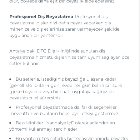
olur, böylece daha eşit bir beyazlık elde edersiniz.
Profesyonel Diş Beyazlatma
Profesyonel diş
beyazlatma, dişlerinizi daha beyaz yaparken diş
minenize ve diş etlerinize zarar vermeyecek şekilde
uygulanan bir yöntemdir.
Antalya’daki DTG Diş Kliniği’nde sunulan diş
beyazlatma hizmeti, dişlerinize tam uyum sağlayan özel
setler kullanır.
Bu setlerle, istediğiniz beyazlığa ulaşana kadar
(genellikle 10 ila 14 gün) evde her gün belirli bir süre
(gece boyunca veya bir saat) uygulayacağınız bir
beyazlatıcı jel sürersiniz.
Profesyonel beyazlatmada da, farklı seçenekler
mevcuttur ve bunların hepsi aynı etkiyi göstermez.
Bazı klinikler, “sandalye içi” olarak adlandırılan
yöntemi kullanmayı tercih eder.
Bu yöntem, tek seferlik bir tedaviyle anında beyazlık