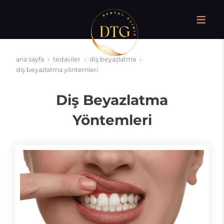
ana sayfa
tedaviler
diş beyazlatma
diş beyazlatma yöntemleri
Diş Beyazlatma
Yöntemleri