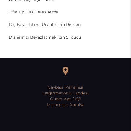
Ofis Tipi Diş Beyazlatma
Diş Beyazlatma Ürünlerinin Riskleri
Dişlerinizi Beyazlatmak için 5 İpucu
Çaybaşı Mahallesi
Değirmenönü Caddesi
Güner Apt. 119/1
Muratpaşa Antalya