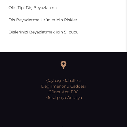
Ofis Tipi Diş Beyazlatma
Diş Beyazlatma Ürünlerinin Riskleri
Dişlerinizi Beyazlatmak için 5 İpucu
Çaybaşı Mahallesi
Değirmenönü Caddesi
Güner Apt. 119/1
Muratpaşa Antalya