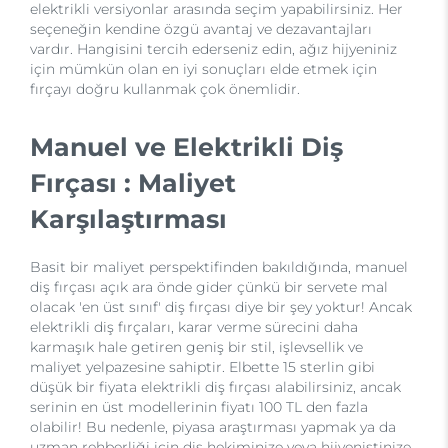
elektrikli versiyonlar arasında seçim yapabilirsiniz. Her
seçeneğin kendine özgü avantaj ve dezavantajları
vardır. Hangisini tercih ederseniz edin, ağız hijyeniniz
için mümkün olan en iyi sonuçları elde etmek için
fırçayı doğru kullanmak çok önemlidir.
Manuel ve Elektrikli Diş
Fırçası : Maliyet
Karşılaştırması
Basit bir maliyet perspektifinden bakıldığında, manuel
diş fırçası açık ara önde gider çünkü bir servete mal
olacak 'en üst sınıf' diş fırçası diye bir şey yoktur! Ancak
elektrikli diş fırçaları, karar verme sürecini daha
karmaşık hale getiren geniş bir stil, işlevsellik ve
maliyet yelpazesine sahiptir. Elbette 15 sterlin gibi
düşük bir fiyata elektrikli diş fırçası alabilirsiniz, ancak
serinin en üst modellerinin fiyatı 100 TL den fazla
olabilir! Bu nedenle, piyasa araştırması yapmak ya da
uzman rehberliği için diş hekiminize veya hijyenistinize