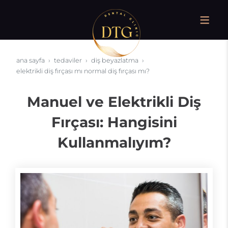
ana sayfa
tedaviler
diş beyazlatma
elektrikli diş fırçası mı normal diş fırçası mı?
Manuel ve Elektrikli Diş
Fırçası: Hangisini
Kullanmalıyım?