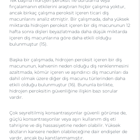
Tek başına hidrojen peroksit ile durulama veya
fırçalamanın etkilerini araştıran hiçbir çalışma yoktur,
ancak birkaç çalışma peroksit içeren ticari diş
macunlarını analiz etmiştir. Bir çalışmada, daha yüksek
miktarda hidrojen peroksit içeren bir diş macununun 12
hafta sonra dişleri beyazlatmada daha düşük miktarda
içeren diş macunlarına göre daha etkili olduğu
bulunmuştur (15).
Başka bir çalışmada, hidrojen peroksit içeren bir diş
macununun, kahvenin neden olduğu diş renklenmesini
azaltmada, kömür içeren ve aşındırıcı diş macunları da
dahil olmak üzere diğer diş macunu türlerinden daha
etkili olduğu bulunmuştur (16). Bununla birlikte,
hidrojen peroksitin güvenliğine ilişkin bazı sorular
vardır.
Çok seyreltilmiş konsantrasyonlar güvenli görünse de,
güçlü konsantrasyonlar veya aşırı kullanım diş eti
tahrişine ve diş hassasiyetine neden olabilir. Yüksek
dozların kansere neden olabileceğine dair endişeler de
vardır, ancak bu kanıtlanmamıştır.