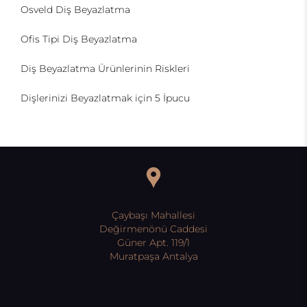
Osveld Diş Beyazlatma
Ofis Tipi Diş Beyazlatma
Diş Beyazlatma Ürünlerinin Riskleri
Dişlerinizi Beyazlatmak için 5 İpucu
Çaybaşı Mahallesi
Değirmenönü Caddesi
Güner Apt. 119/1
Muratpaşa Antalya