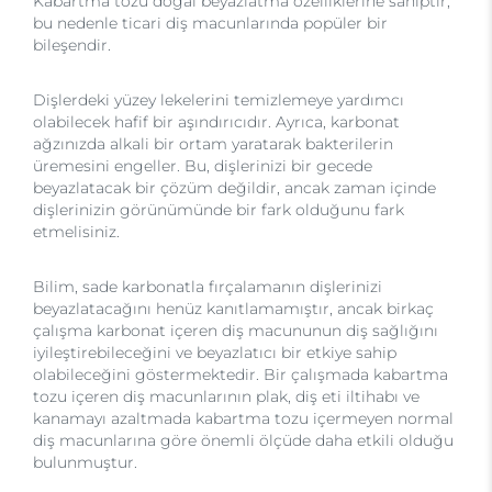
Kabartma tozu doğal beyazlatma özelliklerine sahiptir,
bu nedenle ticari diş macunlarında popüler bir
bileşendir.
Dişlerdeki yüzey lekelerini temizlemeye yardımcı
olabilecek hafif bir aşındırıcıdır. Ayrıca, karbonat
ağzınızda alkali bir ortam yaratarak bakterilerin
üremesini engeller. Bu, dişlerinizi bir gecede
beyazlatacak bir çözüm değildir, ancak zaman içinde
dişlerinizin görünümünde bir fark olduğunu fark
etmelisiniz.
Bilim, sade karbonatla fırçalamanın dişlerinizi
beyazlatacağını henüz kanıtlamamıştır, ancak birkaç
çalışma karbonat içeren diş macununun diş sağlığını
iyileştirebileceğini ve beyazlatıcı bir etkiye sahip
olabileceğini göstermektedir. Bir çalışmada kabartma
tozu içeren diş macunlarının plak, diş eti iltihabı ve
kanamayı azaltmada kabartma tozu içermeyen normal
diş macunlarına göre önemli ölçüde daha etkili olduğu
bulunmuştur.