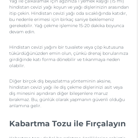
Yağ ile çalkalamak için ağzınıza 1 yemek kaşığı (15 ml)
hindistan cevizi yağı koyun ve yağı dişlerinizin arasından
itip çekin. Hindistan cevizi yağı oda sıcaklığında katıdır,
bu nedenle erimesi için birkaç saniye beklemeniz
gerekebilir. Yağ çekme işlemine 15-20 dakika boyunca
devam edin.
Hindistan cevizi yağını bir tuvalete veya çöp kutusuna
tükürdüğünüzden emin olun, çünkü drenaj borularınıza
girdiğinde katı forma dönebilir ve tıkanmaya neden
olabilir.
Diğer birçok diş beyazlatma yönteminin aksine,
hindistan cevizi yağı ile diş çekme dişlerinizi asit veya
diş minesini aşındıran diğer bileşenlere maruz
bırakmaz. Bu, günlük olarak yapmanın güvenli olduğu
anlamına gelir.
Kabartma Tozu ile Fırçalayın