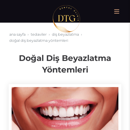
ana sayfa
tedaviler
diş beyazlatma
doğal diş beyazlatma yöntemleri
Doğal Diş Beyazlatma
Yöntemleri