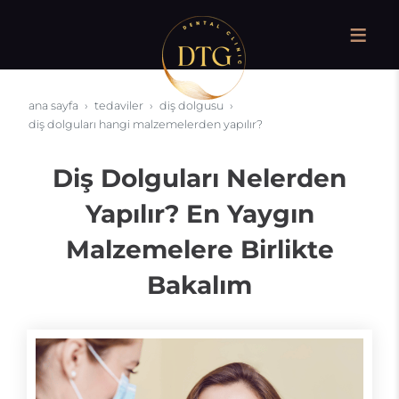
ana sayfa
tedaviler
diş dolgusu
diş dolguları hangi malzemelerden yapılır?
Diş Dolguları Nelerden
Yapılır? En Yaygın
Malzemelere Birlikte
Bakalım