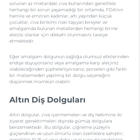
solunan az miktardaki civa buharından genellikle
herhangi bir sorun yaşamadığı bir ortamda, FDA'nın
hamile ve emziren kadınlar, altı yaşından küçük
çocuklar, civa birikimi riski taşıyan bireyler ve
amalgamda bulunan metallerden herhangi birine
alerjisi olanlar için dikkatli olunmasını tavsiye
etmektedir.
Eğer amalgam dolgunun sağlığa olumsuz etkilerinden
endişe duyuyorsanız veya amalgama karşı alerjiniz
olabileceğinden şüpheleniyorsanız, porselen gibi farklı
bir malzemeden yapılmış bir dolgu seçeneğini
düşünmek mümkün olabilir.
Altın Diş Dolguları
Altın dolgular, civa içermemeleri ve diş hekimine iki
ziyaret gerektirmeleri dışında gümüş dolgulara
benzemektedir. Bu dolgular, çiğneme yüzeyini
güçlendiren ve uzun ömürlü olan özelliklere sahiptir;
genellikle 10-15 yıl veya daha uzun süre dayanabilirler.