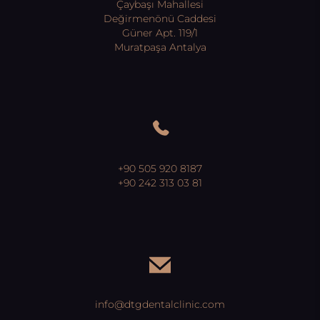
Çaybaşı Mahallesi
Değirmenönü Caddesi
Güner Apt. 119/1
Muratpaşa Antalya
+90 505 920 8187
+90 242 313 03 81
info@dtgdentalclinic.com