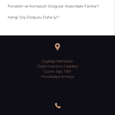
Porselen ve Kompozit Dolgular Arasındaki Farklar?
Hangi Diş Dolgusu Daha İyi?
Çaybaşı Mahallesi
Değirmenönü Caddesi
Güner Apt. 119/1
Muratpaşa Antalya