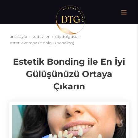
ana sayfa
tedaviler
diş dolgusu
estetik kompozit dolgu (bonding)
Estetik Bonding ile En İyi
Gülüşünüzü Ortaya
Çıkarın