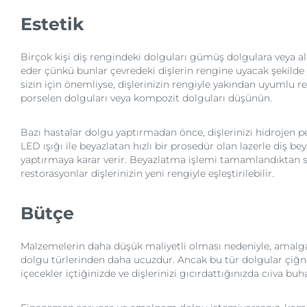
Estetik
Birçok kişi diş rengindeki dolguları gümüş dolgulara veya al
eder çünkü bunlar çevredeki dişlerin rengine uyacak şekilde y
sizin için önemliyse, dişlerinizin rengiyle yakından uyumlu re
porselen dolguları veya kompozit dolguları düşünün.
Bazı hastalar dolgu yaptırmadan önce, dişlerinizi hidrojen pe
LED ışığı ile beyazlatan hızlı bir prosedür olan lazerle diş b
yaptırmaya karar verir. Beyazlatma işlemi tamamlandıktan s
restorasyonlar dişlerinizin yeni rengiyle eşleştirilebilir.
Bütçe
Malzemelerin daha düşük maliyetli olması nedeniyle, amalg
dolgu türlerinden daha ucuzdur. Ancak bu tür dolgular çiğne
içecekler içtiğinizde ve dişlerinizi gıcırdattığınızda cıiva buhar