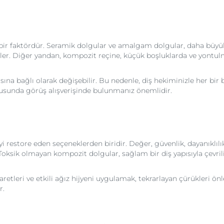
ir faktördür. Seramik dolgular ve amalgam dolgular, daha büyük 
rler. Diğer yandan, kompozit reçine, küçük boşluklarda ve yontulmu
na bağlı olarak değişebilir. Bu nedenle, diş hekiminizle her bir 
nusunda görüş alışverişinde bulunmanız önemlidir.
iyi restore eden seçeneklerden biridir. Değer, güvenlik, dayanıklı
Toksik olmayan kompozit dolgular, sağlam bir diş yapısıyla çevrili 
retleri ve etkili ağız hijyeni uygulamak, tekrarlayan çürükleri önl
r.