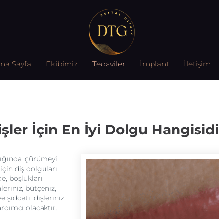
na Sayfa
Ekibimiz
Tedaviler
İmplant
İletişim
işler İçin En İyi Dolgu Hangisidi
ttığında, çürümeyi
için diş dolguları
e, boşlukları
leriniz, bütçeniz,
e şiddeti, dişleriniz
rdımcı olacaktır.