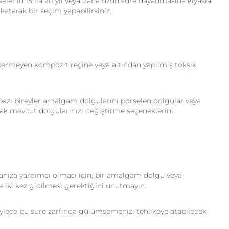
lenin 15 ila 20 yıl veya daha uzun süre dayanmasına kıyasla
katarak bir seçim yapabilirsiniz.
çermeyen kompozit reçine veya altından yapılmış toksik
azı bireyler amalgam dolgularını porselen dolgular veya
rak mevcut dolgularınızı değiştirme seçeneklerini
manıza yardımcı olması için, bir amalgam dolgu veya
e iki kez gidilmesi gerektiğini unutmayın.
böylece bu süre zarfında gülümsemenizi tehlikeye atabilecek