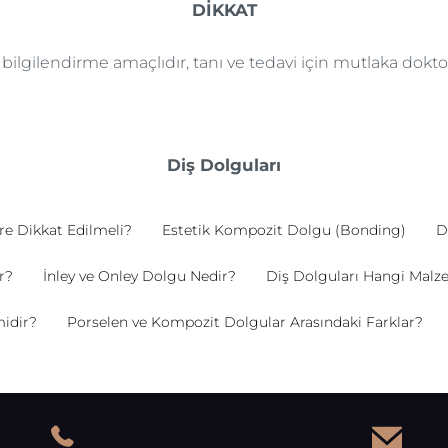
DİKKAT
e bilgilendirme amaçlıdır, tanı ve tedavi için mutlaka dok
Diş Dolguları
re Dikkat Edilmeli?
Estetik Kompozit Dolgu (Bonding)
D
r?
İnley ve Onley Dolgu Nedir?
Diş Dolguları Hangi Malze
idir?
Porselen ve Kompozit Dolgular Arasındaki Farklar?