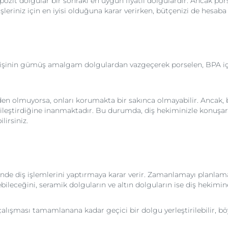
 dolgular bir sonraki en uygun fiyatlı dolgulardır. Ancak porse
leriniz için en iyisi olduğuna karar verirken, bütçenizi de hesaba 
ok kişinin gümüş amalgam dolgulardan vazgeçerek porselen, BPA i
 olmuyorsa, onları korumakta bir sakınca olmayabilir. Ancak, b
iyileştirdiğine inanmaktadır. Bu durumda, diş hekiminizle konuşa
lirsiniz.
inde diş işlemlerini yaptırmaya karar verir. Zamanlamayı planla
bileceğini, seramik dolguların ve altın dolguların ise diş hekimin
 çalışması tamamlanana kadar geçici bir dolgu yerleştirilebilir, 