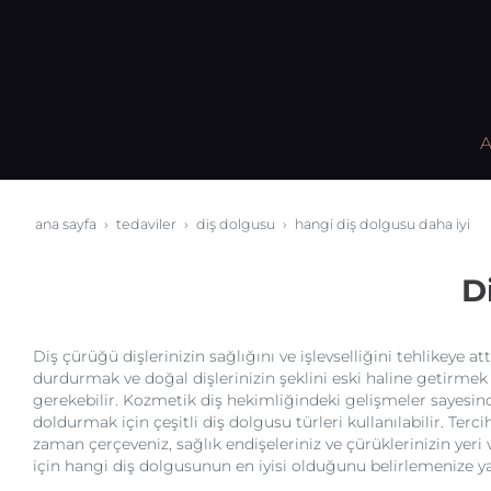
A
ana sayfa
tedaviler
diş dolgusu
hangi diş dolgusu daha i̇yi
D
Diş çürüğü dişlerinizin sağlığını ve işlevselliğini tehlikeye a
durdurmak ve doğal dişlerinizin şeklini eski haline getirmek 
gerekebilir. Kozmetik diş hekimliğindeki gelişmeler sayesind
doldurmak için çeşitli diş dolgusu türleri kullanılabilir. Tercih
zaman çerçeveniz, sağlık endişeleriniz ve çürüklerinizin yeri v
için hangi diş dolgusunun en iyisi olduğunu belirlemenize ya