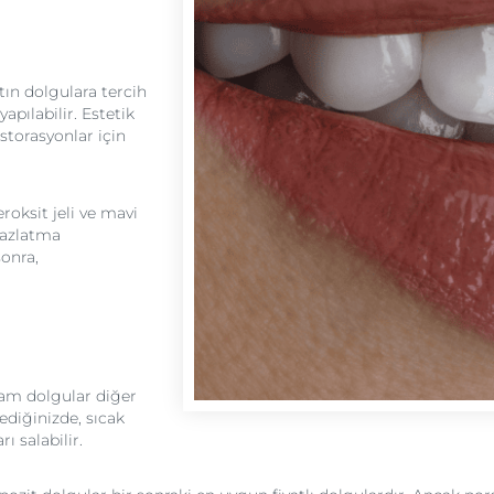
tın dolgulara tercih
apılabilir. Estetik
storasyonlar için
roksit jeli ve mavi
eyazlatma
onra,
am dolgular diğer
diğinizde, sıcak
ı salabilir.