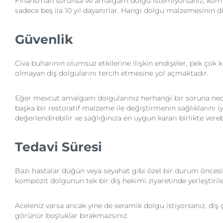
Finansman sorunsa ve amalgam dolgu istemiyorsanız, kompozit
sadece beş ila 10 yıl dayanırlar. Hangi dolgu malzemesinin diş
Güvenlik
Civa buharının olumsuz etkilerine ilişkin endişeler, pek ç
olmayan diş dolgularını tercih etmesine yol açmaktadır.
Eğer mevcut amalgam dolgularınız herhangi bir soruna neden
başka bir restoratif malzeme ile değiştirmenin sağlıklarını 
değerlendirebilir ve sağlığınıza en uygun kararı birlikte verebi
Tedavi Süresi
Bazı hastalar düğün veya seyahat gibi özel bir durum önces
kompozit dolgunun tek bir diş hekimi ziyaretinde yerleştirile
Aceleniz varsa ancak yine de seramik dolgu istiyorsanız, diş
görünür boşluklar bırakmazsınız.