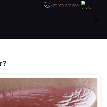
+90 505 920 8187
r?