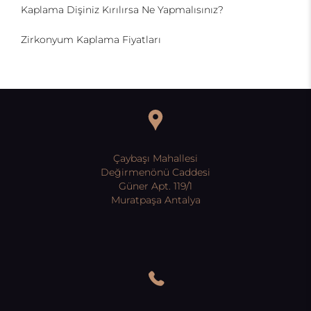
Kaplama Dişiniz Kırılırsa Ne Yapmalısınız?
Zirkonyum Kaplama Fiyatları
Çaybaşı Mahallesi
Değirmenönü Caddesi
Güner Apt. 119/1
Muratpaşa Antalya