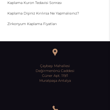
Kaplama Kuron Tedavisi Sonrası
Kaplama Dişiniz Kırılırsa Ne Yapmalısınız?
Zirkonyum Kaplama Fiyatları
Çaybaşı Mahallesi
Değirmenönü Caddesi
Güner Apt. 119/1
Muratpaşa Antalya