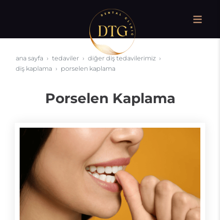
ana sayfa
tedaviler
diğer diş tedavilerimiz
diş kaplama
porselen kaplama
Porselen Kaplama