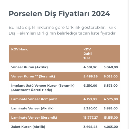
Porselen Diş Fiyatları 2024
Bu liste diş kliniklerine göre farklılık gösterebilir. Türk
Diş Hekimleri Birliğinin belirlediği taban liste fiyatıdır.
KDV Hariç
KDV
Dahil
%10
Veneer Kuron (Akrilik)
4.581,82
5.040,00
Veneer Kuron ** (Seramik)
5.486,36
6.035,00
İmplant Üstü Veneer Kuron (Seramik)
6.250,00
6.875,00
(Abutment Ücreti Hariç)
Laminate Veneer Kompozit
4.159,09
4.575,00
Laminate Veneer (Akrilik)
5.350,00
5.885,00
Laminate Veneer (Seramik)
13.777,27
15.155,00
Jaket Kuron (Akrilik)
3.695,45
4.065,00