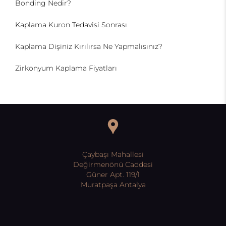
Bonding Nedir?
Kaplama Kuron Tedavisi Sonrası
Kaplama Dişiniz Kırılırsa Ne Yapmalısınız?
Zirkonyum Kaplama Fiyatları
Çaybaşı Mahallesi
Değirmenönü Caddesi
Güner Apt. 119/1
Muratpaşa Antalya