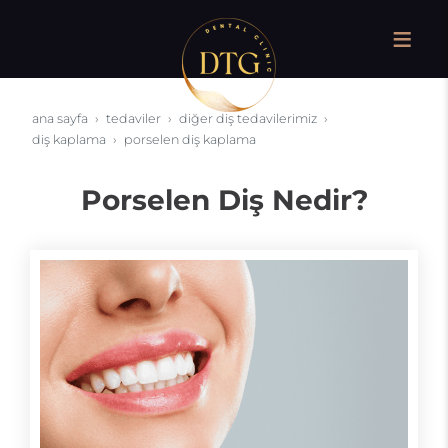
ana sayfa
tedaviler
diğer diş tedavilerimiz
diş kaplama
porselen diş kaplama
Porselen Diş Nedir?