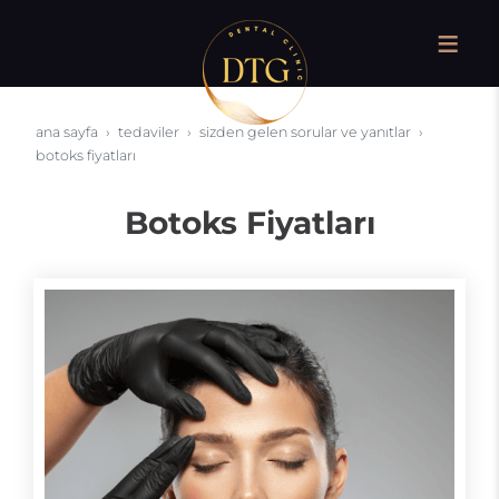
ana sayfa
tedaviler
sizden gelen sorular ve yanıtlar
botoks fiyatları
Botoks Fiyatları