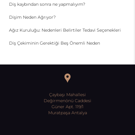
Diş kaybından sonra ne yapmalıyım?
Dişim Neden Ağrıyor?
Ağız Kuruluğu: Nedenleri Belirtiler Tedavi Seçenekleri
Diş Çekiminin Gerektiği Beş Önemli Neden
Çaybaşı Mahallesi
Değirmenönü Caddesi
Güner Apt. 119/1
Muratpaşa Antalya