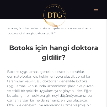
ana sayfa
tedaviler
sizden gelen sorular ve yanıtlar
botoks için hangi doktora gidilir?
Botoks için hangi doktora
gidilir?
Botoks uygulaması genellikle estetik cerrahlar,
dermatologlar, diş hekimleri veya plastik cerrahlar
tarafından yapılır. Bu doktorlar genellikle botoks
uygulaması konusunda uzmanlaşmışlardır ve güvenli
ve etkili bir şekilde uygulamayı sağlayabilirler. Eğer
botoks için bir doktora gitmeyi düşünüyorsanız, bu
uzmanlardan birine danışmanız en iyisi olacaktır.
Özellikle deneyimli ve alanlarında uzmanlaşmış bir