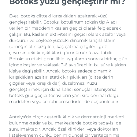
Botoks yüzü gençleştirir mi?
Evet, botoks ciltteki kırışıklıkları azaltarak yüzü
gençleştirebilir. Botoks, botulinum toksin tip A adı
verilen bir maddenin kasları geçici olarak felç ederek
çalışır. Bu, kasların aktivitesini geçici olarak azaltır veya
durdurur ve böylece yüzdeki dinamik kırışıklıkların
(örneğin alın çizgileri, kaş çatma çizgileri, göz
çevresindeki kırışıklıklar) görünümünü azaltabilir.
Botoksun etkisi genellikle uygulama sonrası birkaç gün
içinde başlar ve yaklaşık 3-6 ay sürebilir, bu süre kişiden
kişiye değişebilir. Ancak, botoks sadece dinamik
kırışıklıkları azaltır, statik kırışıklıkları (ciltte derin
çizgiler veya kırışıklıklar) düzeltmez. Yüzü
gençleştirmek için daha kalıcı sonuçlar isteniyorsa,
botoks gibi geçici tedavilerin yanı sıra dermal dolgu
maddeleri veya cerrahi prosedürler de düşünülebilir.
Antalya'da birçok estetik klinik ve dermatoloji merkezi
bulunmaktadır ve bu merkezlerde botoks tedavisi de
sunulmaktadır. Ancak, özel klinikleri veya doktorları
listeleyemem çünkü benim güncel bir veritabanıma