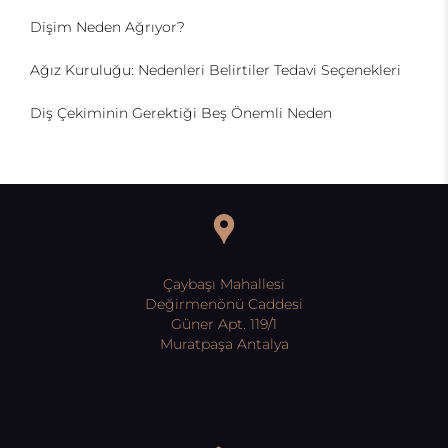
Dişim Neden Ağrıyor?
Ağız Kuruluğu: Nedenleri Belirtiler Tedavi Seçenekleri
Diş Çekiminin Gerektiği Beş Önemli Neden
Çaybaşı Mahallesi
Değirmenönü Caddesi
Güner Apt. 119/1
Muratpaşa Antalya