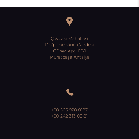
Çaybaşı Mahallesi
Değirmenönü Caddesi
Güner Apt. 119/1
Muratpaşa Antalya
+90 505 920 8187
+90 242 313 03 81