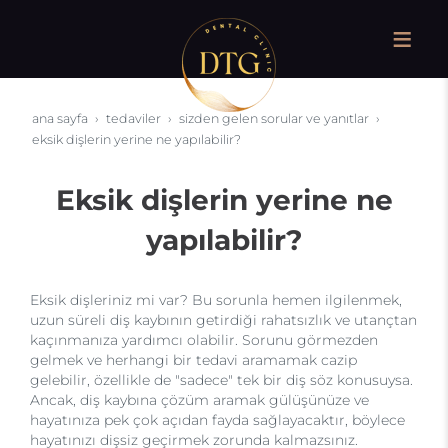
ana sayfa
tedaviler
sizden gelen sorular ve yanıtlar
eksik dişlerin yerine ne yapılabilir?
Eksik dişlerin yerine ne
yapılabilir?
Eksik dişleriniz mi var? Bu sorunla hemen ilgilenmek,
uzun süreli diş kaybının getirdiği rahatsızlık ve utançtan
kaçınmanıza yardımcı olabilir. Sorunu görmezden
gelmek ve herhangi bir tedavi aramamak cazip
gelebilir, özellikle de "sadece" tek bir diş söz konusuysa.
Ancak, diş kaybına çözüm aramak gülüşünüze ve
hayatınıza pek çok açıdan fayda sağlayacaktır, böylece
hayatınızı dişsiz geçirmek zorunda kalmazsınız.