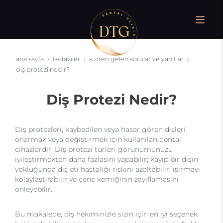
ana sayfa
tedaviler
sizden gelen sorular ve yanıtlar
diş protezi nedir?
Diş Protezi Nedir?
Diş protezleri, kaybedilen veya hasar gören dişleri
onarmak veya değiştirmek için kullanılan dental
cihazlardır. Diş protezi türleri görünümünüzü
iyileştirmekten daha fazlasını yapabilir; kayıp bir dişin
yokluğunda diş eti hastalığı riskini azaltabilir, ısırmayı
kolaylaştırabilir ve çene kemiğinin zayıflamasını
önleyebilir.
Bu makalede, diş hekiminizle sizin için en iyi seçenek