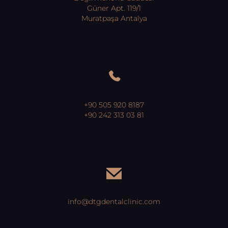
Güner Apt. 119/1
Muratpaşa Antalya
+90 505 920 8187
+90 242 313 03 81
info@dtgdentalclinic.com