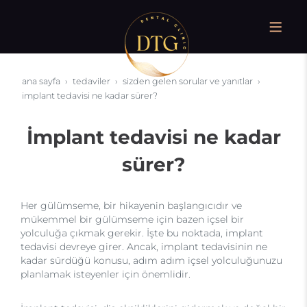
ana sayfa
tedaviler
sizden gelen sorular ve yanıtlar
i̇mplant tedavisi ne kadar sürer?
İmplant tedavisi ne kadar
sürer?
Her gülümseme, bir hikayenin başlangıcıdır ve
mükemmel bir gülümseme için bazen içsel bir
yolculuğa çıkmak gerekir. İşte bu noktada, implant
tedavisi devreye girer. Ancak, implant tedavisinin ne
kadar sürdüğü konusu, adım adım içsel yolculuğunuzu
planlamak isteyenler için önemlidir.