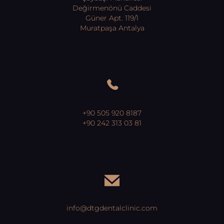
Değirmenönü Caddesi
Güner Apt. 119/1
Muratpaşa Antalya
+90 505 920 8187
+90 242 313 03 81
info@dtgdentalclinic.com