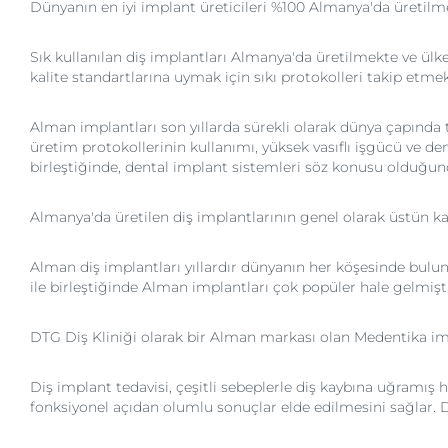
Dünyanın en iyi implant üreticileri %100 Almanya'da üretilm
Sık kullanılan diş implantları Almanya'da üretilmekte ve ülk
kalite standartlarına uymak için sıkı protokolleri takip etmek
Alman implantları son yıllarda sürekli olarak dünya çapında 
üretim protokollerinin kullanımı, yüksek vasıflı işgücü ve de
birleştiğinde, dental implant sistemleri söz konusu olduğu
Almanya'da üretilen diş implantlarının genel olarak üstün kal
Alman diş implantları yıllardır dünyanın her köşesinde bulun
ile birleştiğinde Alman implantları çok popüler hale gelmişti
DTG Diş Kliniği olarak bir Alman markası olan Medentika impla
Diş implant tedavisi, çeşitli sebeplerle diş kaybına uğramış
fonksiyonel açıdan olumlu sonuçlar elde edilmesini sağlar. D