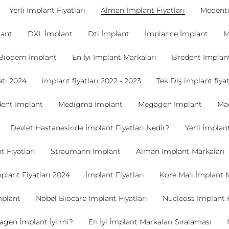
Yerli İmplant Fiyatları
Alman İmplant Fiyatları
Medenti
lant
DXL İmplant
Dti İmplant
İmplance İmplant
M
Biodem İmplant
En İyi İmplant Markaları
Bredent İmplan
tı 2024
implant fiyatları 2022 - 2023
Tek Diş implant fiyat
dent İmplant
Medigma İmplant
Megagen İmplant
Ma
Devlet Hastanesinde İmplant Fiyatları Nedir?
Yerli İmplant
 Fiyatları
Straumann İmplant
Alman İmplant Markaları
plant Fiyatları 2024
İmplant Fiyatları
Kore Malı İmplant 
plant
Nobel Biocare İmplant Fiyatları
Nucleoss İmplant F
gen İmplant İyi mi?
En İyi İmplant Markaları Sıralaması