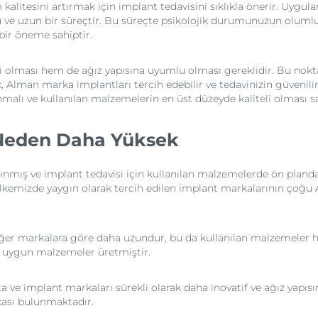
alitesini artırmak için implant tedavisini sıklıkla önerir. Uygula
u ve uzun bir süreçtir. Bu süreçte psikolojik durumunuzun olumlu o
bir öneme sahiptir.
eli olması hem de ağız yapısına uyumlu olması gereklidir. Bu no
k, Alman marka implantları tercih edebilir ve tedavinizin güvenilir
lanmalı ve kullanılan malzemelerin en üst düzeyde kaliteli olması 
ı Neden Daha Yüksek
nınmış ve implant tedavisi için kullanılan malzemelerde ön pland
 Ülkemizde yaygın olarak tercih edilen implant markalarının çoğu
ğer markalara göre daha uzundur, bu da kullanılan malzemeler ha
ğa uygun malzemeler üretmiştir.
ta ve implant markaları sürekli olarak daha inovatif ve ağız ya
ası bulunmaktadır.