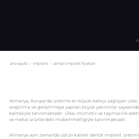
A
ana sayfa
i̇mplant
alman i̇mplant fiyatları
Almanya, Avrupa'da üretime en büyük katkıyı sağlayan ülke, 
araştırma ve geliştirmeye yapılan büyük yatırımlar sayesin
kalitesiyle tanınmaktadır. Ülke, otomotiv ve taşımacılık sek
ve metal ürünlerdeki mükemmelliğiyle tanınmaktadır.
Almanya aynı zamanda üstün kaliteli dental implant üretimi