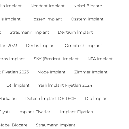
ka İmplant
Neodent İmplant
Nobel Biocare
is İmplant
Hiossen İmplant
Osstem implant
t
Straumann İmplant
Dentium İmplant
ları 2023
Dentis İmplant
Omnitech İmplant
cros İmplant
SKY (Bredent) İmplant
NTA İmplant
 Fiyatları 2023
Mode İmplant
Zimmer İmplant
Dti İmplant
Yerli İmplant Fiyatları 2024
Markaları
Detech İmplant DE TECH
Dio İmplant
iyatı
İmplant Fiyatları
İmplant Fiyatları
Nobel Biocare
Straumann İmplant