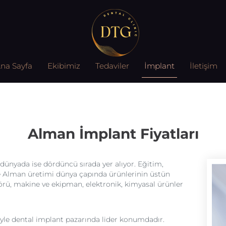
na Sayfa
Ekibimiz
Tedaviler
İmplant
İletişim
Alman İmplant Fiyatları
dünyada ise dördüncü sırada yer alıyor. Eğitim,
de Alman üretimi dünya çapında ürünlerinin üstün
törü, makine ve ekipman, elektronik, kimyasal ürünler
yle dental implant pazarında lider konumdadır.