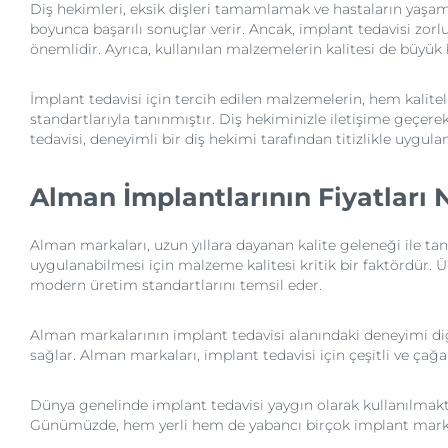
Diş hekimleri, eksik dişleri tamamlamak ve hastaların yaşam k
boyunca başarılı sonuçlar verir. Ancak, implant tedavisi zorl
önemlidir. Ayrıca, kullanılan malzemelerin kalitesi de büyük 
İmplant tedavisi için tercih edilen malzemelerin, hem kalit
standartlarıyla tanınmıştır. Diş hekiminizle iletişime geçere
tedavisi, deneyimli bir diş hekimi tarafından titizlikle uygu
Alman İmplantlarının Fiyatlar
Alman markaları, uzun yıllara dayanan kalite geleneği ile ta
uygulanabilmesi için malzeme kalitesi kritik bir faktördür.
modern üretim standartlarını temsil eder.
Alman markalarının implant tedavisi alanındaki deneyimi di
sağlar. Alman markaları, implant tedavisi için çeşitli ve ça
Dünya genelinde implant tedavisi yaygın olarak kullanılmak
Günümüzde, hem yerli hem de yabancı birçok implant mark