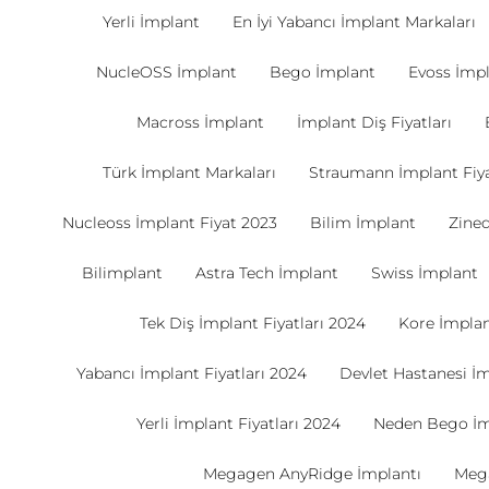
Yerli İmplant
En İyi Yabancı İmplant Markaları
NucleOSS İmplant
Bego İmplant
Evoss İmp
Macross İmplant
İmplant Diş Fiyatları
Türk İmplant Markaları
Straumann İmplant Fiya
Nucleoss İmplant Fiyat 2023
Bilim İmplant
Zine
Bilimplant
Astra Tech İmplant
Swiss İmplant
Tek Diş İmplant Fiyatları 2024
Kore İmplant
Yabancı İmplant Fiyatları 2024
Devlet Hastanesi İm
Yerli İmplant Fiyatları 2024
Neden Bego İm
Megagen AnyRidge İmplantı
Mega