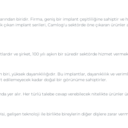
ndan biridir. Firma, geniş bir implant çeşitliliğine sahiptir ve h
ilk çıkan implant serileri, Camlog'u sektörde öne çıkaran ürünler a
lardır ve şirket, 100 yılı aşkın bir süredir sektörde hizmet vermek
iri, yüksek dayanıklılığıdır. Bu implantlar, dayanıklılık ve veriml
ırt edilemeyecek kadar doğal bir görünüme sahiptirler.
ında yer alır. Her türlü talebe cevap verebilecek nitelikte ürünl
, gelişen teknoloji ile birlikte bireylerin diğer dişlere zarar ver