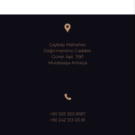
Çaybaşı Mahallesi
Değirmenönü Caddesi
Güner Apt. 119/1
Muratpaşa Antalya
+90 505 920 8187
+90 242 313 03 81