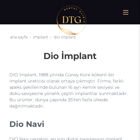
ana sayfa
i̇mplant
dio i̇mplant
Dio İmplant
DIO İmplant, 1988 yılında Güney Kore kökenli bir
implant üreticisi olarak ortaya çıkmıştır. Firma, farklı
apeks şekillerinde bulunan 16 ayrı kemik seviyesi ve
doku seviyesine yönelik çeşitli implantlar sunmaktadır.
Bu ürünler, dünya çapında 35'ten fazla ülkede
dağıtılmaktadır.
Dio Navi
DIO Navi cerrahisi, en son dijital navigasyon implant