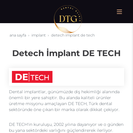
ana sayfa
i̇mplant
detech i̇mplant de tech
Detech İmplant DE TECH
Dental implantlar, günümüzde diş hekimliği alanında
önemli bir yere sahiptir. Bu alanda kaliteli ürünler
üretme misyonu amaçlayan DE TECH, Türk dental
sektöründe öne çıkan bir marka olarak dikkat çekiyor.
DE TECH'in kuruluşu, 2002 yılına dayanıyor ve o günden
bu yana sektördeki varlığını güçlendirerek ilerliyor.