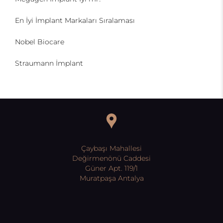
En İyi İmplant Markaları Sıralaması
Nobel Biocare
Straumann İmplant
Çaybaşı Mahallesi
Değirmenönü Caddesi
Güner Apt. 119/1
Muratpaşa Antalya