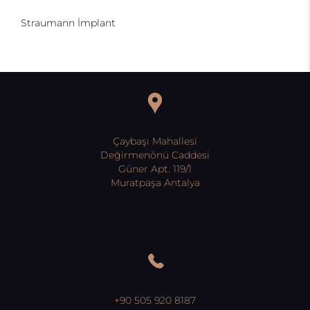
Straumann İmplant
Çaybaşı Mahallesi
Değirmenönü Caddesi
Güner Apt. 119/1
Muratpaşa Antalya
+90 505 920 8187