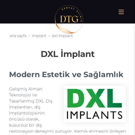
ana sayfa
i̇mplant
dxl i̇mplant
DXL İmplant
Modern Estetik ve Sağlamlık
Gelişmiş Alman
Teknolojisi ile
Tasarlanmış DXL Diş
İmplantları, diş
implantolojisinin
öncüsü olarak,
kusursuz bir diş
restorasyon deneyimi sunuyor. Kemik erimesini önleyen