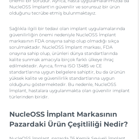
önemli bir sorudur. Ayrıca, hasta uygulamalarımızda da
NucleOSS İmplant'ın güvenilir ve sorunsuz bir ürün
olduğunu tecrübe etmiş bulunmaktayız.
Sağlıkla ilgili bir tedavi olan implant uygulamalarında
güvenilirliğin önemi nedeniyle NucleOSS İmplant
markasının FDA onayına sahip olup olmadığı sıkça
sorulmaktadır. NucleOSS İmplant markası, FDA
onayına sahip olup, ürünleri dünya standartlarında
kalite sunmak amacıyla birçok farklı ülkeye ihraç
edilmektedir. Ayrıca, firma ISO 13485 ve CE
standartlarına uygun belgelere sahiptir, bu da ürünün
yüksek kalite ve güvenilirlik standartlarına uygun
olduğunu göstermektedir. Bu nedenle, NucleOSS
İmplant, hastalara uygulanmakta olan güvenilir implant
türlerinden biridir.
NucleOSS İmplant Markasının
Pazardaki Ürün Çeşitliliği Nedir?
NucleOSS İmplant, pazarda T6 Kemik Seviyeli İmplant