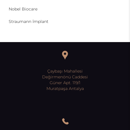
Nobel Biocare
Straumann İmplant
Çaybaşı Mahallesi
Değirmenönü Caddesi
Güner Apt. 119/1
Muratpaşa Antalya