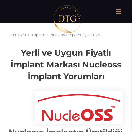
ana sayfa
i̇mplant
nucleoss i̇mplant fiyat 2023
Yerli ve Uygun Fiyatlı
İmplant Markası Nucleoss
İmplant Yorumları
Nucleoss İmplantın Üretildiği