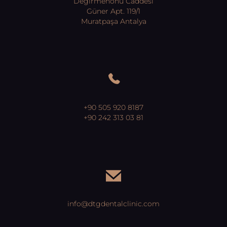
Değirmenönü Caddesi
Güner Apt. 119/1
Muratpaşa Antalya
+90 505 920 8187
+90 242 313 03 81
info@dtgdentalclinic.com