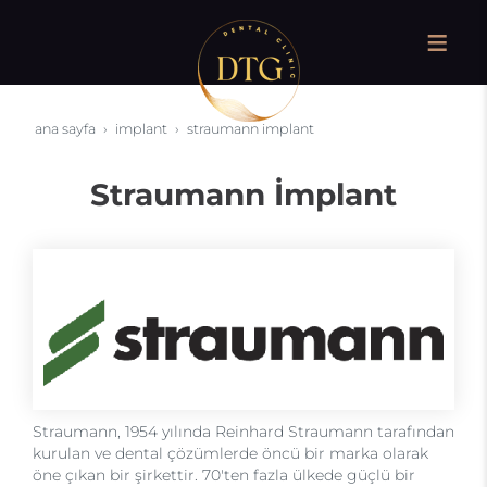
ana sayfa
i̇mplant
straumann i̇mplant
Straumann İmplant
Straumann, 1954 yılında Reinhard Straumann tarafından
kurulan ve dental çözümlerde öncü bir marka olarak
öne çıkan bir şirkettir. 70'ten fazla ülkede güçlü bir