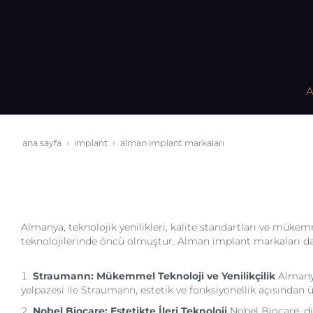
A
ana sayfa
i̇mplant
alman i̇mplant markaları
Almanya, teknolojik yenilikleri, kalite standartları ve mükem
teknolojilerinde öncü olmuştur. Alman implant markaları da
Straumann: Mükemmel Teknoloji ve Yenilikçilik
Almanya
yelpazesi ile Straumann, estetik ve fonksiyonellik açısından ü
Nobel Biocare: Estetikte İleri Teknoloji
Nobel Biocare, di