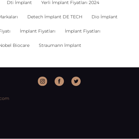
Dti İmplant
Yerli İmplant Fiyatları 2024
Markaları
Detech İmplant DE TECH
Dio İmplant
iyatı
İmplant Fiyatları
İmplant Fiyatları
Nobel Biocare
Straumann İmplant
.com