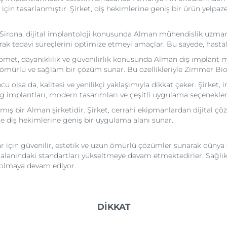
için tasarlanmıştır. Şirket, diş hekimlerine geniş bir ürün yelpa
irona, dijital implantoloji konusunda Alman mühendislik uzmanlığ
k tedavi süreçlerini optimize etmeyi amaçlar. Bu sayede, hastalar 
et, dayanıklılık ve güvenilirlik konusunda Alman diş implant ma
mürlü ve sağlam bir çözüm sunar. Bu özellikleriyle Zimmer Biome
olsa da, kalitesi ve yenilikçi yaklaşımıyla dikkat çeker. Şirket, 
og implantları, modern tasarımları ve çeşitli uygulama seçenekleri
ş bir Alman şirketidir. Şirket, cerrahi ekipmanlardan dijital çö
ile diş hekimlerine geniş bir uygulama alanı sunar.
 için güvenilir, estetik ve uzun ömürlü çözümler sunarak dünya 
i alanındaki standartları yükseltmeye devam etmektedirler. Sağ
h olmaya devam ediyor.
DİKKAT