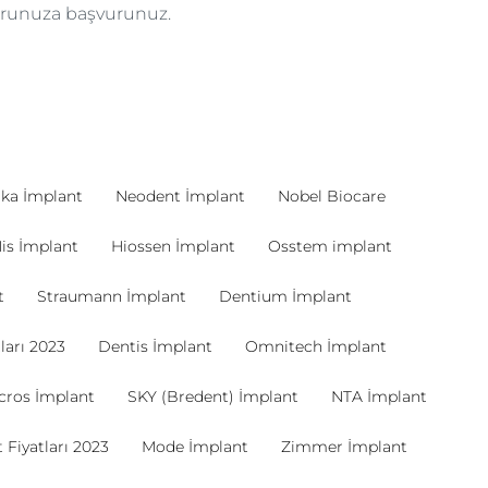
torunuza başvurunuz.
ka İmplant
Neodent İmplant
Nobel Biocare
is İmplant
Hiossen İmplant
Osstem implant
t
Straumann İmplant
Dentium İmplant
ları 2023
Dentis İmplant
Omnitech İmplant
cros İmplant
SKY (Bredent) İmplant
NTA İmplant
 Fiyatları 2023
Mode İmplant
Zimmer İmplant