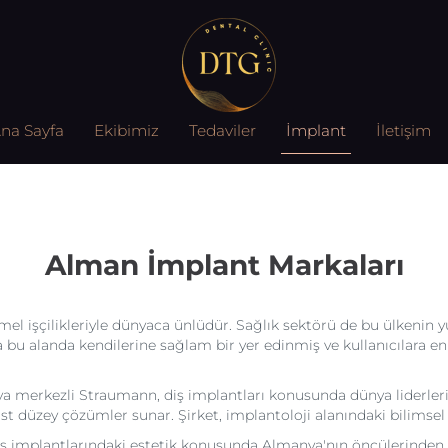
na Sayfa
Ekibimiz
Tedaviler
İmplant
İletişim
Alman İmplant Markaları
mel işçilikleriyle dünyaca ünlüdür. Sağlık sektörü de bu ülkenin 
 bu alanda kendilerine sağlam bir yer edinmiş ve kullanıcılara 
 merkezli Straumann, diş implantları konusunda dünya liderlerinde
st düzey çözümler sunar. Şirket, implantoloji alanındaki bilimsel a
ş implantlarındaki estetik konusunda Almanya'nın öncülerinden bi