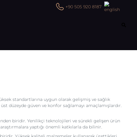
+90 505 920 8187
yüksek standartlarına uygun olarak gelişmiş ve sağlık
en üst düzeyde güven ve konfor sağlamayı amaçlamışlardır.
n biridir. Yenilikçi teknolojileri ve sürekli gelişen ürün
raştırmalara yaptığı önemli katkılarla da bilinir.
ridir. Yüksek kaliteli malzemeler kullanarak ürettikleri