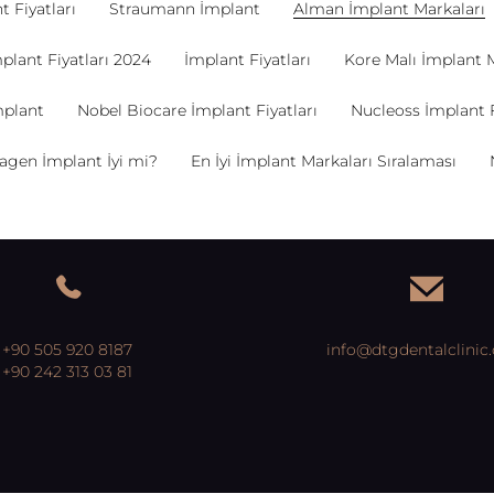
 Fiyatları
Straumann İmplant
Alman İmplant Markaları
plant Fiyatları 2024
İmplant Fiyatları
Kore Malı İmplant 
plant
Nobel Biocare İmplant Fiyatları
Nucleoss İmplant F
gen İmplant İyi mi?
En İyi İmplant Markaları Sıralaması
+90 505 920 8187
info@dtgdentalclinic
+90 242 313 03 81