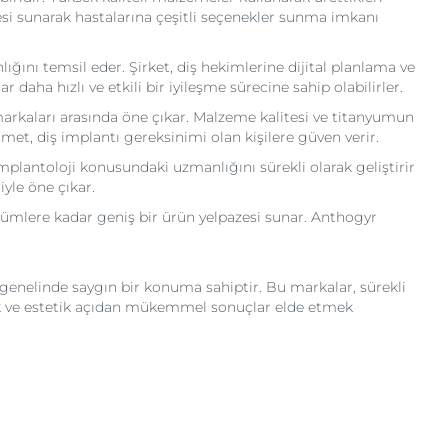
zesi sunarak hastalarına çeşitli seçenekler sunma imkanı
ını temsil eder. Şirket, diş hekimlerine dijital planlama ve
daha hızlı ve etkili bir iyileşme sürecine sahip olabilirler.
rkaları arasında öne çıkar. Malzeme kalitesi ve titanyumun
t, diş implantı gereksinimi olan kişilere güven verir.
implantoloji konusundaki uzmanlığını sürekli olarak geliştirir
yle öne çıkar.
zümlere kadar geniş bir ürün yelpazesi sunar. Anthogyr
genelinde saygın bir konuma sahiptir. Bu markalar, sürekli
lık ve estetik açıdan mükemmel sonuçlar elde etmek