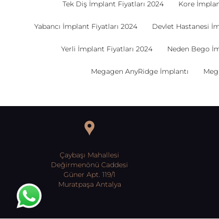
Tek Diş İmplant Fiyatları 2024
Kore İmplant
Yabancı İmplant Fiyatları 2024
Devlet Hastanesi İm
Yerli İmplant Fiyatları 2024
Neden Bego İm
Megagen AnyRidge İmplantı
Mega
Çaybaşı Mahallesi
Değirmenönü Caddesi
Güner Apt. 119/1
Muratpaşa Antalya