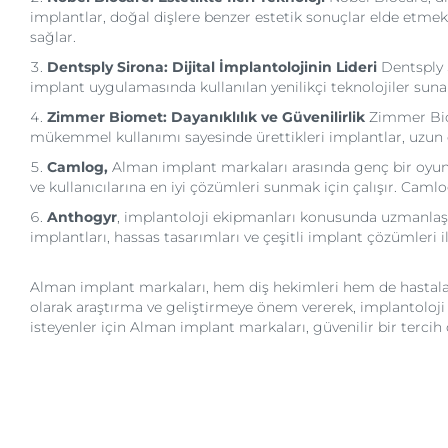
implantlar, doğal dişlere benzer estetik sonuçlar elde etmek 
sağlar.
Dentsply Sirona: Dijital İmplantolojinin Lideri
Dentsply S
implant uygulamasında kullanılan yenilikçi teknolojiler sunara
Zimmer Biomet: Dayanıklılık ve Güvenilirlik
Zimmer Biom
mükemmel kullanımı sayesinde ürettikleri implantlar, uzun ö
Camlog,
Alman implant markaları arasında genç bir oyuncu 
ve kullanıcılarına en iyi çözümleri sunmak için çalışır. Caml
Anthogyr
, implantoloji ekipmanları konusunda uzmanlaşmı
implantları, hassas tasarımları ve çeşitli implant çözümleri 
Alman implant markaları, hem diş hekimleri hem de hastalar
olarak araştırma ve geliştirmeye önem vererek, implantoloj
isteyenler için Alman implant markaları, güvenilir bir terci