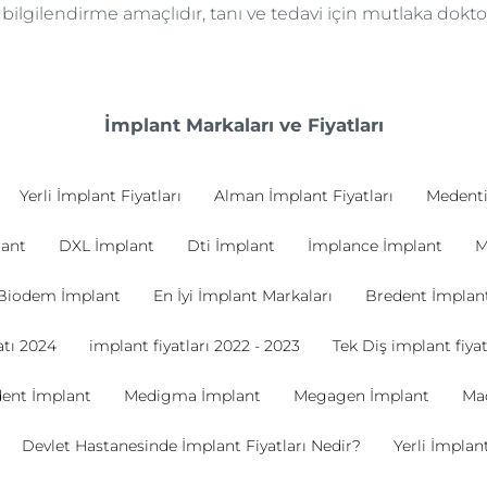
e bilgilendirme amaçlıdır, tanı ve tedavi için mutlaka dok
İmplant Markaları ve Fiyatları
Yerli İmplant Fiyatları
Alman İmplant Fiyatları
Medenti
lant
DXL İmplant
Dti İmplant
İmplance İmplant
M
Biodem İmplant
En İyi İmplant Markaları
Bredent İmplan
tı 2024
implant fiyatları 2022 - 2023
Tek Diş implant fiyat
dent İmplant
Medigma İmplant
Megagen İmplant
Ma
Devlet Hastanesinde İmplant Fiyatları Nedir?
Yerli İmplant