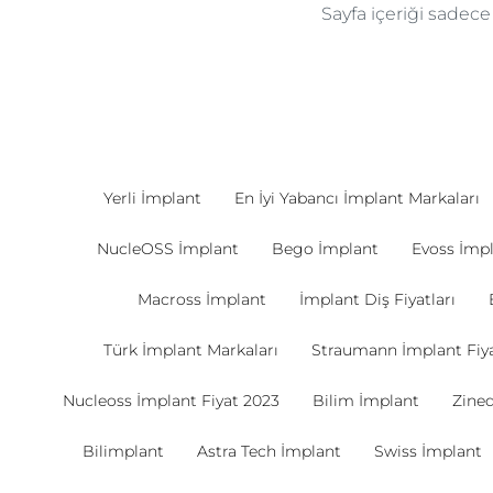
Sayfa içeriği sadec
Yerli İmplant
En İyi Yabancı İmplant Markaları
NucleOSS İmplant
Bego İmplant
Evoss İmp
Macross İmplant
İmplant Diş Fiyatları
Türk İmplant Markaları
Straumann İmplant Fiya
Nucleoss İmplant Fiyat 2023
Bilim İmplant
Zine
Bilimplant
Astra Tech İmplant
Swiss İmplant