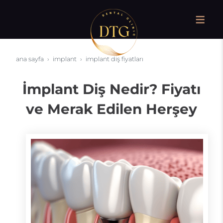
ana sayfa
i̇mplant
i̇mplant diş fiyatları
İmplant Diş Nedir? Fiyatı
ve Merak Edilen Herşey