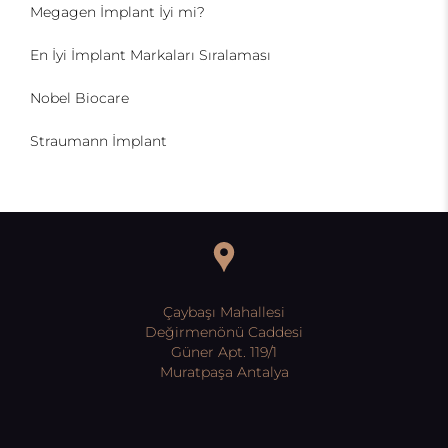
Megagen İmplant İyi mi?
En İyi İmplant Markaları Sıralaması
Nobel Biocare
Straumann İmplant
Çaybaşı Mahallesi
Değirmenönü Caddesi
Güner Apt. 119/1
Muratpaşa Antalya