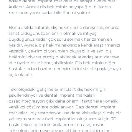
edilen dental implant markalarına sahiptir ve bunları
kullanır. Ancak diş hekiminiz ne yaptığını biliyorsa
markanın yarısı kadar bile önemi yoktur.
Bunu akılda tutarak, diş hekiminizle danışmak, onunla
rahat olduğunuzdan emin olmak ve ihtiyaç
duyduğunuz kadar çok soru sormak her zaman en
iyisidir. Ayrıca, diş hekimi hakkında kendi araştırmanızı
yapabilir, çevrimiçi yorumları okuyabilir ve aynı diş
hekimini ziyaret etmiş olabilecek arkadaşlarınızla veya
aile üyelerinizle konuşabilirsiniz. Diş hekiminin diğer
hastalarından bazıları deneyimlerini sizinle paylaşmaya
açık olabilir.
Teknolojideki gelişmeler implant diş hekimliğini
şekillendiriyor ve dental implant markaları
osseointegrasyon gibi daha önemli faktörlere yönelik
yenilikçi çözümlere odaklanıyor. Bazı dental implant
markaları, diş restorasyonuna daha kişiselleştirilmiş bir
yaklaşım sunarak özel implantlar oluşturmak için 3D
baskı teknolojilerinin kullanımını da araştırıyor.
Teknoloji ilerlemeye devam ettikçe, dental implant