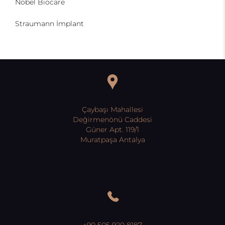
Nobel Biocare
Straumann İmplant
Çaybaşı Mahallesi
Değirmenönü Caddesi
Güner Apt. 119/1
Muratpaşa Antalya