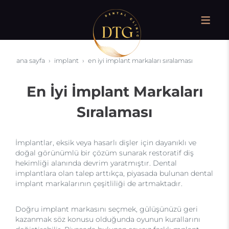
ana sayfa
i̇mplant
en i̇yi i̇mplant markaları sıralaması
En İyi İmplant Markaları
Sıralaması
İmplantlar, eksik veya hasarlı dişler için dayanıklı ve
doğal görünümlü bir çözüm sunarak restoratif diş
hekimliği alanında devrim yaratmıştır. Dental
implantlara olan talep arttıkça, piyasada bulunan dental
implant markalarının çeşitliliği de artmaktadır.
Doğru implant markasını seçmek, gülüşünüzü geri
kazanmak söz konusu olduğunda oyunun kurallarını