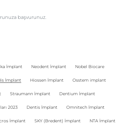
torunuza başvurunuz.
ka İmplant
Neodent İmplant
Nobel Biocare
is İmplant
Hiossen İmplant
Osstem implant
t
Straumann İmplant
Dentium İmplant
ları 2023
Dentis İmplant
Omnitech İmplant
cros İmplant
SKY (Bredent) İmplant
NTA İmplant