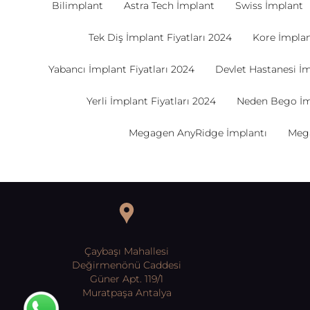
Bilimplant
Astra Tech İmplant
Swiss İmplant
Tek Diş İmplant Fiyatları 2024
Kore İmplant
Yabancı İmplant Fiyatları 2024
Devlet Hastanesi İm
Yerli İmplant Fiyatları 2024
Neden Bego İm
Megagen AnyRidge İmplantı
Mega
Çaybaşı Mahallesi
Değirmenönü Caddesi
Güner Apt. 119/1
Muratpaşa Antalya