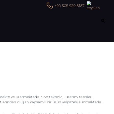
+90 505 920 8187
rmekte ve üretmektedir. Son teknoloji üretim tesisleri
izmetlerinden oluşan kapsamlı bir ürün yelpazesi sunmaktadır.