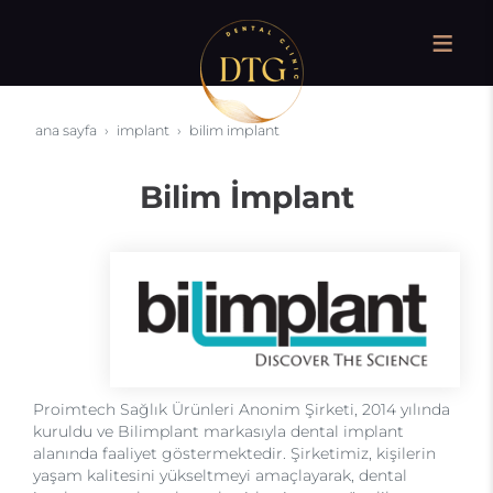
ana sayfa
i̇mplant
bilim i̇mplant
Bilim İmplant
Proimtech Sağlık Ürünleri Anonim Şirketi, 2014 yılında
kuruldu ve Bilimplant markasıyla dental implant
alanında faaliyet göstermektedir. Şirketimiz, kişilerin
yaşam kalitesini yükseltmeyi amaçlayarak, dental