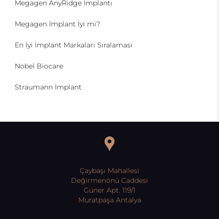
Megagen AnyRidge İmplantı
Megagen İmplant İyi mi?
En İyi İmplant Markaları Sıralaması
Nobel Biocare
Straumann İmplant
Çaybaşı Mahallesi
Değirmenönü Caddesi
Güner Apt. 119/1
Muratpaşa Antalya