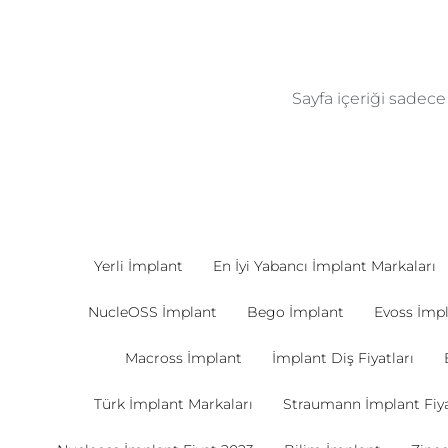
Sayfa içeriği sadec
Yerli İmplant
En İyi Yabancı İmplant Markaları
NucleOSS İmplant
Bego İmplant
Evoss İmp
Macross İmplant
İmplant Diş Fiyatları
Türk İmplant Markaları
Straumann İmplant Fiya