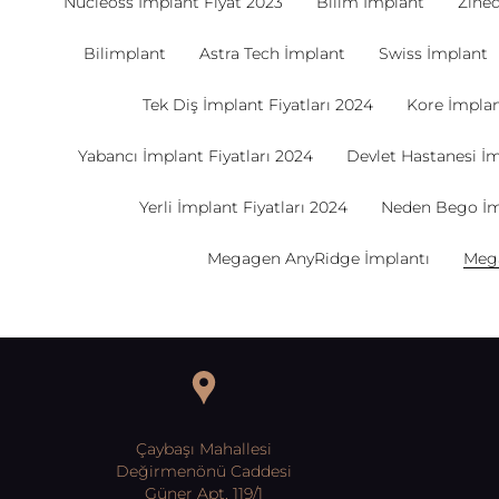
Nucleoss İmplant Fiyat 2023
Bilim İmplant
Zine
Bilimplant
Astra Tech İmplant
Swiss İmplant
Tek Diş İmplant Fiyatları 2024
Kore İmplant
Yabancı İmplant Fiyatları 2024
Devlet Hastanesi İm
Yerli İmplant Fiyatları 2024
Neden Bego İm
Megagen AnyRidge İmplantı
Mega
Çaybaşı Mahallesi
Değirmenönü Caddesi
Güner Apt. 119/1