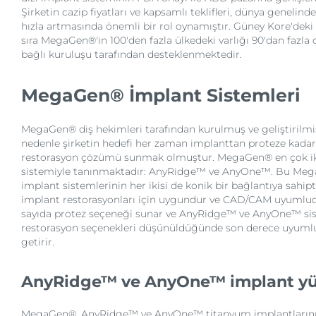
Şirketin cazip fiyatları ve kapsamlı teklifleri, dünya genelind
hızla artmasında önemli bir rol oynamıştır. Güney Kore'deki
sıra MegaGen®'in 100'den fazla ülkedeki varlığı 90'dan fazla 
bağlı kuruluşu tarafından desteklenmektedir.
MegaGen® İmplant Sistemleri
MegaGen® diş hekimleri tarafından kurulmuş ve geliştirilmiş 
nedenle şirketin hedefi her zaman implanttan proteze kadar
restorasyon çözümü sunmak olmuştur. MegaGen® en çok ik
sistemiyle tanınmaktadır: AnyRidge™ ve AnyOne™. Bu Me
implant sistemlerinin her ikisi de konik bir bağlantıya sahipti
implant restorasyonları için uygundur ve CAD/CAM uyumlud
sayıda protez seçeneği sunar ve AnyRidge™ ve AnyOne™ sis
restorasyon seçenekleri düşünüldüğünde son derece uyumlu
getirir.
AnyRidge™ ve AnyOne™ implant yü
MegaGen®, AnyRidge™ ve AnyOne™ titanyum implantlarının yüz