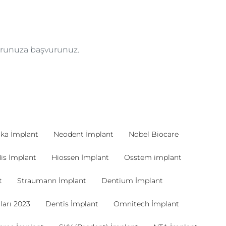
torunuza başvurunuz.
ka İmplant
Neodent İmplant
Nobel Biocare
is İmplant
Hiossen İmplant
Osstem implant
t
Straumann İmplant
Dentium İmplant
ları 2023
Dentis İmplant
Omnitech İmplant