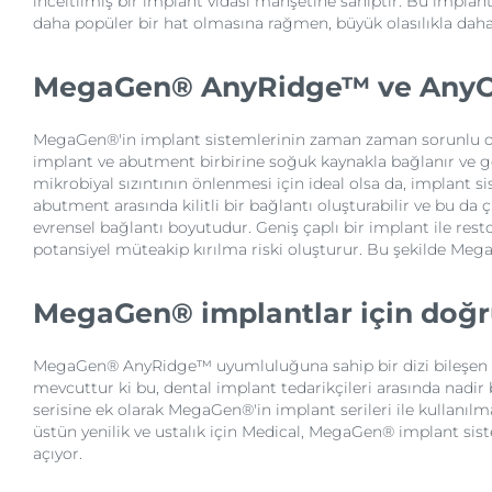
inceltilmiş bir implant vidası manşetine sahiptir. Bu impl
daha popüler bir hat olmasına rağmen, büyük olasılıkla da
MegaGen® AnyRidge™ ve AnyOn
MegaGen®'in implant sistemlerinin zaman zaman sorunlu olmal
implant ve abutment birbirine soğuk kaynakla bağlanır ve geçi
mikrobiyal sızıntının önlenmesi için ideal olsa da, implan
abutment arasında kilitli bir bağlantı oluşturabilir ve bu da 
evrensel bağlantı boyutudur. Geniş çaplı bir implant ile re
potansiyel müteakip kırılma riski oluşturur. Bu şekilde Mega
MegaGen® implantlar için doğr
MegaGen® AnyRidge™ uyumluluğuna sahip bir dizi bileşen de d
mevcuttur ki bu, dental implant tedarikçileri arasında nadir
serisine ek olarak MegaGen®'in implant serileri ile kullanılm
üstün yenilik ve ustalık için Medical, MegaGen® implant sist
açıyor.