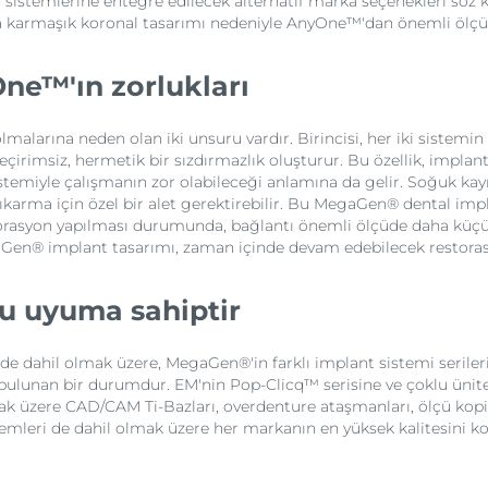
ant sistemlerine entegre edilecek alternatif marka seçenekleri
ha karmaşık koronal tasarımı nedeniyle AnyOne™'dan önemli ölç
e™'ın zorlukları
arına neden olan iki unsuru vardır. Birincisi, her iki sistemin 
rimsiz, hermetik bir sızdırmazlık oluşturur. Bu özellik, implant 
t sistemiyle çalışmanın zor olabileceği anlamına da gelir. Soğu
çıkarma için özel bir alet gerektirebilir. Bu MegaGen® dental impla
storasyon yapılması durumunda, bağlantı önemli ölçüde daha küçü
Gen® implant tasarımı, zaman içinde devam edebilecek restorasyon
u uyuma sahiptir
ahil olmak üzere, MegaGen®'in farklı implant sistemi serileriyl
 bulunan bir durumdur. EM'nin Pop-Clicq™ serisine ve çoklu ünite
ak üzere CAD/CAM Ti-Bazları, overdenture ataşmanları, ölçü koping
emleri de dahil olmak üzere her markanın en yüksek kalitesini kor