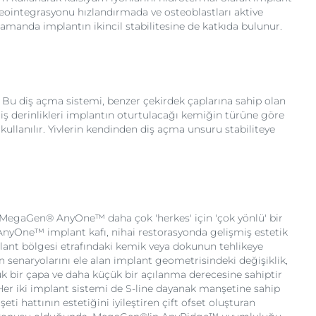
seointegrasyonu hızlandırmada ve osteoblastları aktive
amanda implantın ikincil stabilitesine de katkıda bulunur.
. Bu diş açma sistemi, benzer çekirdek çaplarına sahip olan
 diş derinlikleri implantın oturtulacağı kemiğin türüne göre
 kullanılır. Yivlerin kendinden diş açma unsuru stabiliteye
. MegaGen® AnyOne™ daha çok 'herkes' için 'çok yönlü' bir
r. AnyOne™ implant kafı, nihai restorasyonda gelişmiş estetik
lant bölgesi etrafındaki kemik veya dokunun tehlikeye
on senaryolarını ele alan implant geometrisindeki değişiklik,
 bir çapa ve daha küçük bir açılanma derecesine sahiptir
. Her iki implant sistemi de S-line dayanak manşetine sahip
i hattının estetiğini iyileştiren çift ofset oluşturan