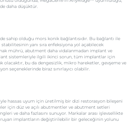
 söz konusu olduğunda, MegaGen®'in AnyRidge™ uyumluluğu,
üde daha düşüktür.
de sahip olduğu mors konik bağlantısıdır. Bu bağlantı ile
stabilitesinin yanı sıra enfeksiyona yol açabilecek
k kaynak mührü, abutment daha vidalanmadan implant ve
nt sistemleriyle ilgili ikinci sorun, tüm implantlar için
k olacaktır, bu da dengesizlik, mikro hareketler, gevşeme ve
 seçeneklerinde biraz sınırlayıcı olabilir.
e hassas uyum için üretilmiş bir dizi restorasyon bileşeni
ler için düz ve açılı abutmentler ve abutment setleri
leri ve daha fazlasını sunuyor. Markalar arası işlevsellikte
uyan implantların değiştirilebilir bir geleceğinin yolunu