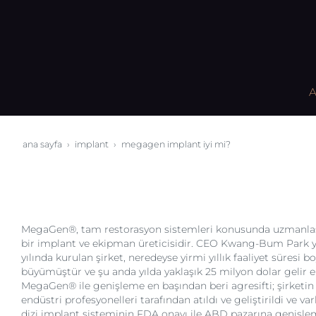
A
ana sayfa
i̇mplant
megagen i̇mplant i̇yi mi?
MegaGen®, tam restorasyon sistemleri konusunda uzmanla
bir implant ve ekipman üreticisidir. CEO Kwang-Bum Park
yılında kurulan şirket, neredeyse yirmi yıllık faaliyet süresi b
büyümüştür ve şu anda yılda yaklaşık 25 milyon dolar gelir 
MegaGen® ile genişleme en başından beri agresifti; şirketin
endüstri profesyonelleri tarafından atıldı ve geliştirildi ve varlığ
dizi implant sisteminin FDA onayı ile ABD pazarına genişle