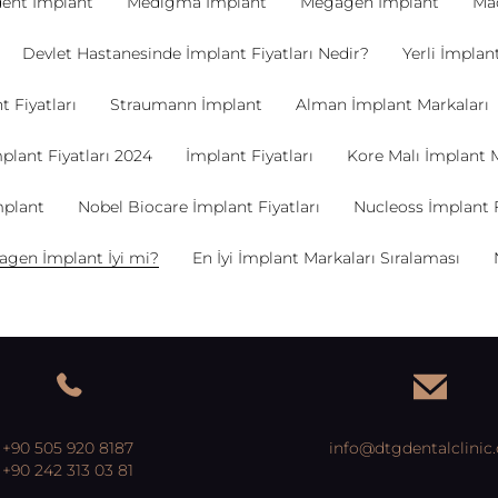
dent İmplant
Medigma İmplant
Megagen İmplant
Ma
Devlet Hastanesinde İmplant Fiyatları Nedir?
Yerli İmplant
 Fiyatları
Straumann İmplant
Alman İmplant Markaları
plant Fiyatları 2024
İmplant Fiyatları
Kore Malı İmplant 
plant
Nobel Biocare İmplant Fiyatları
Nucleoss İmplant F
gen İmplant İyi mi?
En İyi İmplant Markaları Sıralaması
+90 505 920 8187
info@dtgdentalclinic
+90 242 313 03 81