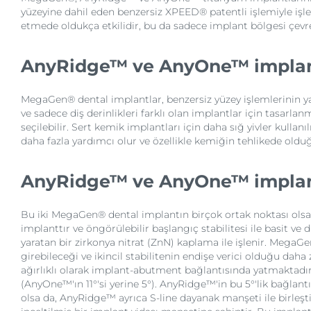
yüzeyine dahil eden benzersiz XPEED® patentli işlemiyle işl
etmede oldukça etkilidir, bu da sadece implant bölgesi çevre
AnyRidge™ ve AnyOne™ implant
MegaGen® dental implantlar, benzersiz yüzey işlemlerinin yan
ve sadece diş derinlikleri farklı olan implantlar için tasarl
seçilebilir. Sert kemik implantları için daha sığ yivler kullan
daha fazla yardımcı olur ve özellikle kemiğin tehlikede olduğ
AnyRidge™ ve AnyOne™ implantl
Bu iki MegaGen® dental implantın birçok ortak noktası olsa 
implanttır ve öngörülebilir başlangıç stabilitesi ile basit ve
yaratan bir zirkonya nitrat (ZnN) kaplama ile işlenir. Mega
girebileceği ve ikincil stabilitenin endişe verici olduğu daha
ağırlıklı olarak implant-abutment bağlantısında yatmaktadı
(AnyOne™'ın 11°'si yerine 5°). AnyRidge™'in bu 5°'lik bağlant
olsa da, AnyRidge™ ayrıca S-line dayanak manşeti ile birleşti