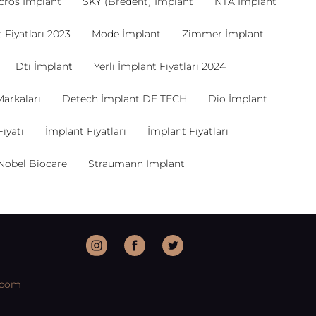
cros İmplant
SKY (Bredent) İmplant
NTA İmplant
 Fiyatları 2023
Mode İmplant
Zimmer İmplant
Dti İmplant
Yerli İmplant Fiyatları 2024
Markaları
Detech İmplant DE TECH
Dio İmplant
iyatı
İmplant Fiyatları
İmplant Fiyatları
Nobel Biocare
Straumann İmplant
.com