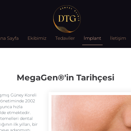
na Sayfa
Ekibimiz
Tedaviler
İmplant
İletişim
MegaGen®'in Tarihçesi
şmış Güney Koreli
 yönetiminde 2002
oyunca hızla
elde etmektedir.
 temelleri dental
ının ilk yılları, bir
meye adanmıştı.