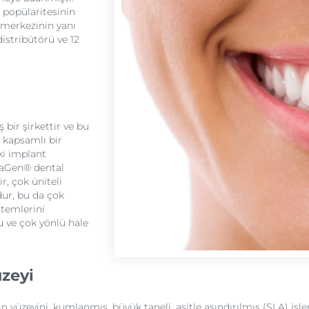
e popülaritesinin
 merkezinin yanı
distribütörü ve 12
bir şirkettir ve bu
 kapsamlı bir
i implant
gaGen® dental
r, çok üniteli
ur, bu da çok
temlerini
 ve çok yönlü hale
zeyi
eyini, kumlanmış, büyük taneli, asitle aşındırılmış (SLA) işlem