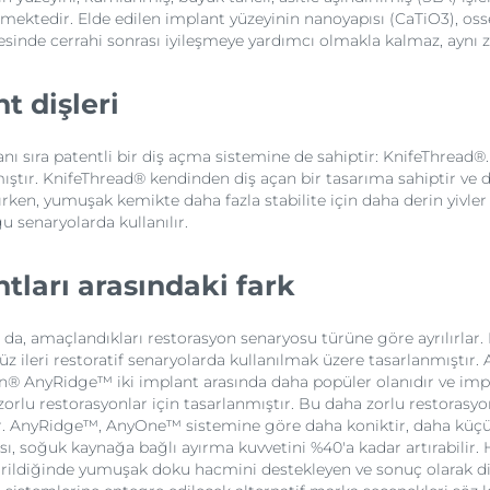
emektedir. Elde edilen implant yüzeyinin nanoyapısı (CaTiO3), os
sinde cerrahi sonrası iyileşmeye yardımcı olmakla kalmaz, aynı z
 dişleri
ı sıra patentli bir diş açma sistemine de sahiptir: KnifeThread®
anmıştır. KnifeThread® kendinden diş açan bir tasarıma sahiptir ve
ılırken, yumuşak kemikte daha fazla stabilite için daha derin yivler
u senaryolarda kullanılır.
arı arasındaki fark
da, amaçlandıkları restorasyon senaryosu türüne göre ayrılırlar
 düz ileri restoratif senaryolarda kullanılmak üzere tasarlanmıştı
Gen® AnyRidge™ iki implant arasında daha popüler olanıdır ve imp
 zorlu restorasyonlar için tasarlanmıştır. Bu daha zorlu restorasy
r. AnyRidge™, AnyOne™ sistemine göre daha koniktir, daha küçük
ısı, soğuk kaynağa bağlı ayırma kuvvetini %40'a kadar artırabilir
rildiğinde yumuşak doku hacmini destekleyen ve sonuç olarak dişet