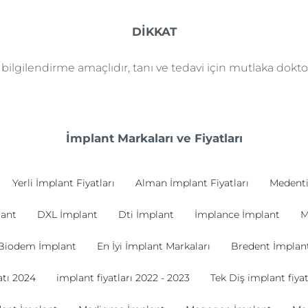
DİKKAT
e bilgilendirme amaçlıdır, tanı ve tedavi için mutlaka dok
İmplant Markaları ve Fiyatları
Yerli İmplant Fiyatları
Alman İmplant Fiyatları
Medenti
lant
DXL İmplant
Dti İmplant
İmplance İmplant
M
Biodem İmplant
En İyi İmplant Markaları
Bredent İmplan
tı 2024
implant fiyatları 2022 - 2023
Tek Diş implant fiyat