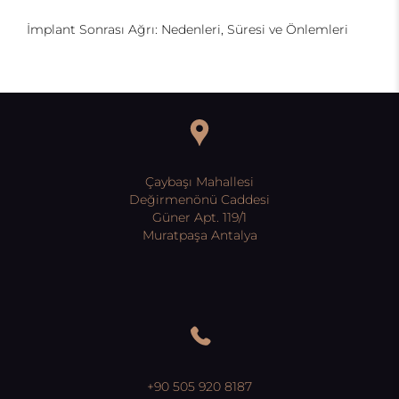
İmplant Sonrası Ağrı: Nedenleri, Süresi ve Önlemleri
Çaybaşı Mahallesi
Değirmenönü Caddesi
Güner Apt. 119/1
Muratpaşa Antalya
+90 505 920 8187