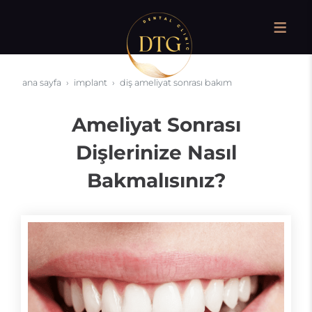
ana sayfa
i̇mplant
diş ameliyat sonrası bakım
Ameliyat Sonrası
Dişlerinize Nasıl
Bakmalısınız?