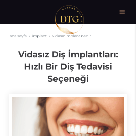
ana sayfa
i̇mplant
vidasız i̇mplant nedir
Vidasız Diş İmplantları:
Hızlı Bir Diş Tedavisi
Seçeneği