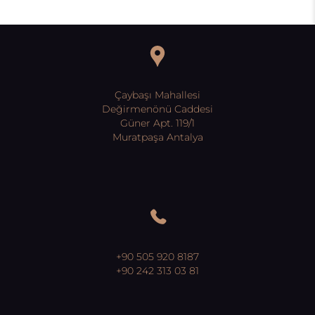
Çaybaşı Mahallesi
Değirmenönü Caddesi
Güner Apt. 119/1
Muratpaşa Antalya
+90 505 920 8187
+90 242 313 03 81