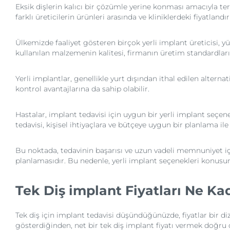
Eksik dişlerin kalıcı bir çözümle yerine konması amacıyla terci
farklı üreticilerin ürünleri arasında ve kliniklerdeki fiyatlan
Ülkemizde faaliyet gösteren birçok yerli implant üreticisi, yü
kullanılan malzemenin kalitesi, firmanın üretim standardları
Yerli implantlar, genellikle yurt dışından ithal edilen altern
kontrol avantajlarına da sahip olabilir.
Hastalar, implant tedavisi için uygun bir yerli implant seçene
tedavisi, kişisel ihtiyaçlara ve bütçeye uygun bir planlama ile b
Bu noktada, tedavinin başarısı ve uzun vadeli memnuniyet içi
planlamasıdır. Bu nedenle, yerli implant seçenekleri konusu
Tek Diş implant Fiyatları Ne Ka
Tek diş için implant tedavisi düşündüğünüzde, fiyatlar bir diz
gösterdiğinden, net bir tek diş implant fiyatı vermek doğru ol