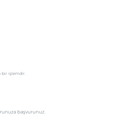
ir işlemdir.
torunuza başvurunuz.