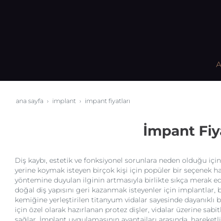
A
ana sayfa
i̇mplant
i̇mpant fiyatları
İmpant Fiy
Diş kaybı, estetik ve fonksiyonel sorunlara neden olduğu için 
yerine koymak isteyen birçok kişi için popüler bir seçenek hal
yöntemine duyulan ilginin artmasıyla birlikte sıkça merak ed
doğal diş yapısını geri kazanmak isteyenler için implantlar,
kemiğine yerleştirilen titanyum vidalar sayesinde dayanıklı 
için özel olarak hazırlanan protez dişler, vidalar üzerine sa
sağlar. İmplant uygulamasının avantajları arasında, hareketli