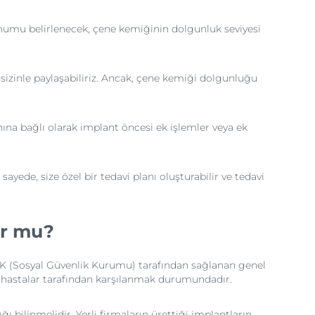
onumu belirlenecek, çene kemiğinin dolgunluk seviyesi
izinle paylaşabiliriz. Ancak, çene kemiği dolgunluğu
anına bağlı olarak implant öncesi ek işlemler veya ek
ayede, size özel bir tedavi planı oluşturabilir ve tedavi
or mu?
 SGK (Sosyal Güvenlik Kurumu) tarafından sağlanan genel
r hastalar tarafından karşılanmak durumundadır.
 bilinmelidir. Yerli firmaların ürettiği implantların