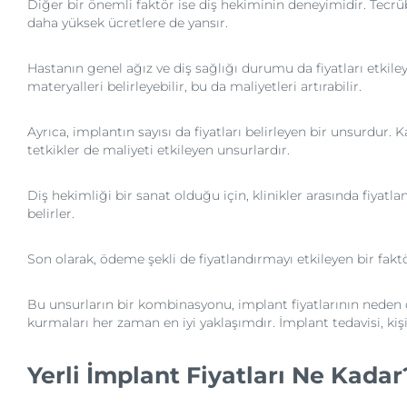
Diğer bir önemli faktör ise diş hekiminin deneyimidir. Tecrü
daha yüksek ücretlere de yansır.
Hastanın genel ağız ve diş sağlığı durumu da fiyatları etkiley
materyalleri belirleyebilir, bu da maliyetleri artırabilir.
Ayrıca, implantın sayısı da fiyatları belirleyen bir unsurdur
tetkikler de maliyeti etkileyen unsurlardır.
Diş hekimliği bir sanat olduğu için, klinikler arasında fiyatla
belirler.
Son olarak, ödeme şekli de fiyatlandırmayı etkileyen bir fakt
Bu unsurların bir kombinasyonu, implant fiyatlarının neden d
kurmaları her zaman en iyi yaklaşımdır. İmplant tedavisi, kişis
Yerli İmplant Fiyatları Ne Kad