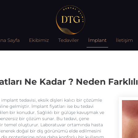
na Sayfa
Ekibimiz
Tedaviler
İmplant
İletişim
atları Ne Kadar ? Neden Farklılı
implant tedavisi, eksik dişleri kalıcı bir çözümle
ine gelmiştir. İmplant fiyatları ise bu tedavi
ilen bir konudur. Sağlıklı bir gülüşe kavuşmak ve
 benzersiz bir çözüm sunar. Bu tedavi, çene
bir temel oluşturur. Laboratuvar ortamında hasta
bitlenerek doğal bir diş görünümü elde edilmesini
 diş protezlerine göre daha konforlu bir kullanım,