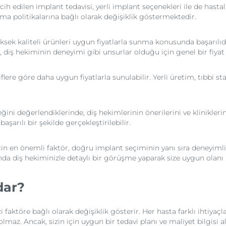
h edilen implant tedavisi, yerli implant seçenekleri ile de hastala
dırma politikalarına bağlı olarak değişiklik göstermektedir.
ksek kaliteli ürünleri uygun fiyatlarla sunma konusunda başarılıdır
, diş hekiminin deneyimi gibi unsurlar olduğu için genel bir fiyat
atiflere göre daha uygun fiyatlarla sunulabilir. Yerli üretim, tıbb
ğini değerlendiklerinde, diş hekimlerinin önerilerini ve kliniklerin
aşarılı bir şekilde gerçekleştirilebilir.
n en önemli faktör, doğru implant seçiminin yanı sıra deneyimli 
nda diş hekiminizle detaylı bir görüşme yaparak size uygun olanı 
dar?
i faktöre bağlı olarak değişiklik gösterir. Her hasta farklı ihtiyaç
maz. Ancak, sizin için uygun bir tedavi planı ve maliyet bilgisi a