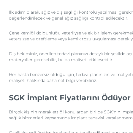
İlk adım olarak, ağız ve diş sağlığı kontrolü yapılması ger
değerlendirilecek ve genel ağız sağlığı kontrol edilecektir.
Çene kemiği dolgunluğu yeterliyse ve ek bir işlem gerekmek
yetersizse ve greftleme veya kemik tozu uygulaması gerekiyo
Diş hekiminiz, önerilen tedavi planınızı detaylı bir şekilde a
materyaller gerekebilir, bu da maliyeti etkileyebilir.
Her hasta benzersiz olduğu için, tedavi planınızın ve maliyeti
maliyeti hakkında daha net bilgi verebiliriz.
SGK İmplant Fiyatlarını Ödüyo
Birçok kişinin merak ettiği konulardan biri de SGK'nın impla
sağlık hizmetleri kapsamında implant tedavisi karşılanmamak
Özellikle yerli üretim implantların tercih edilmesi durumunda