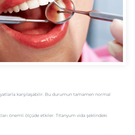
en fiyatlarla karşılaşabilir. Bu durumun tamamen normal
atları önemli ölçüde etkiler. Titanyum vida şeklindeki