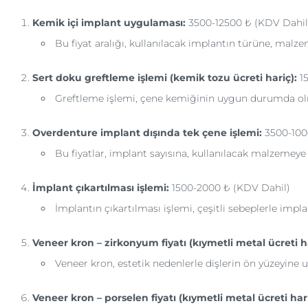
Kemik içi implant uygulaması:
3500-12500 ₺ (KDV Dahil
Bu fiyat aralığı, kullanılacak implantın türüne, malzem
Sert doku greftleme işlemi (kemik tozu ücreti hariç):
15
Greftleme işlemi, çene kemiğinin uygun durumda o
Overdenture implant dışında tek çene işlemi:
3500-100
Bu fiyatlar, implant sayısına, kullanılacak malzemeye v
İmplant çıkartılması işlemi:
1500-2000 ₺ (KDV Dahil)
İmplantın çıkartılması işlemi, çeşitli sebeplerle impl
Veneer kron – zirkonyum fiyatı (kıymetli metal ücreti ha
Veneer kron, estetik nedenlerle dişlerin ön yüzeyine 
Veneer kron – porselen fiyatı (kıymetli metal ücreti hari