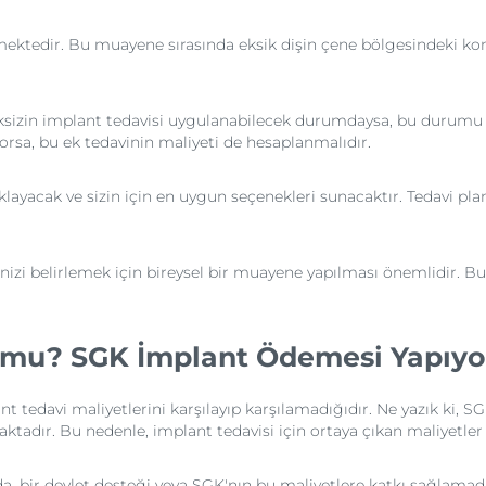
ekmektedir. Bu muayene sırasında eksik dişin çene bölgesindeki k
sizin implant tedavisi uygulanabilecek durumdaysa, bu durumu s
rsa, bu ek tedavinin maliyeti de hesaplanmalıdır.
çıklayacak ve sizin için en uygun seçenekleri sunacaktır. Tedavi pl
nizi belirlemek için bireysel bir muayene yapılması önemlidir. Bu s
r mu? SGK İmplant Ödemesi Yapıy
nt tedavi maliyetlerini karşılayıp karşılamadığıdır. Ne yazık ki,
tadır. Bu nedenle, implant tedavisi için ortaya çıkan maliyetle
, bir devlet desteği veya SGK'nın bu maliyetlere katkı sağlamadığı