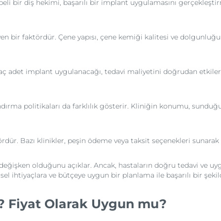
beli bir diş hekimi, başarılı bir implant uygulamasını gerçekleşti
en bir faktördür. Çene yapısı, çene kemiği kalitesi ve dolgunluğu 
. Kaç adet implant uygulanacağı, tedavi maliyetini doğrudan etkil
ndırma politikaları da farklılık gösterir. Kliniğin konumu, sunduğu 
ördür. Bazı klinikler, peşin ödeme veya taksit seçenekleri sunarak 
eğişken olduğunu açıklar. Ancak, hastaların doğru tedavi ve uygun
el ihtiyaçlara ve bütçeye uygun bir planlama ile başarılı bir şekild
ar? Fiyat Olarak Uygun mu?