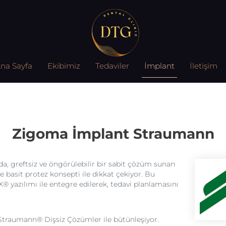
na Sayfa
Ekibimiz
Tedaviler
İmplant
İletişim
Zigoma İmplant Straumann
a, greftsiz ve öngörülebilir bir sabit çözüm sunan
 basit protez konsepti ile dikkat çekiyor. Bu
X® yazılımı ile entegre edilerek, tedavi planlamasını
, Straumann® Dişsiz Çözümler ile bütünleşiyor.