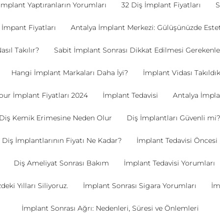
İmplant Yaptıranların Yorumları
32 Diş İmplant Fiyatları
İmpant Fiyatları
Antalya İmplant Merkezi: Gülüşünüzde Este
sıl Takılır?
Sabit İmplant Sonrası Dikkat Edilmesi Gerekenle
Hangi İmplant Markaları Daha İyi?
İmplant Vidası Takıldı
our İmplant Fiyatları 2024
İmplant Tedavisi
Antalya İmplan
 Diş Kemik Erimesine Neden Olur
Diş İmplantları Güvenli mi
Diş İmplantlarının Fiyatı Ne Kadar?
İmplant Tedavisi Öncesi 
Diş Ameliyat Sonrası Bakım
İmplant Tedavisi Yorumları
ki Yılları Siliyoruz.
İmplant Sonrası Sigara Yorumları
İm
İmplant Sonrası Ağrı: Nedenleri, Süresi ve Önlemleri