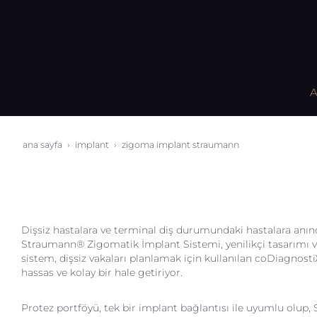
A
ana sayfa
i̇mplant
zigoma i̇mplant straumann
Dişsiz hastalara ve terminal diş durumundaki hastalara anınd
Straumann® Zigomatik İmplant Sistemi, yenilikçi tasarımı ve
sistem, dişsiz vakaları planlamak için kullanılan coDiagnosti
hassas ve kolay bir hale getiriyor.
Protez portföyü, tek bir implant bağlantısı ile uyumlu olup