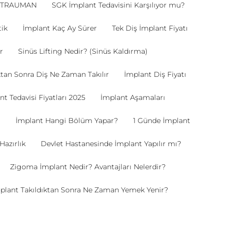
STRAUMAN
SGK İmplant Tedavisini Karşılıyor mu?
tik
İmplant Kaç Ay Sürer
Tek Diş İmplant Fiyatı
r
Sinüs Lifting Nedir? (Sinüs Kaldırma)
ktan Sonra Diş Ne Zaman Takılır
İmplant Diş Fiyatı
t Tedavisi Fiyatları 2025
İmplant Aşamaları
?
İmplant Hangi Bölüm Yapar?
1 Günde İmplant
Hazırlık
Devlet Hastanesinde İmplant Yapılır mı?
Zigoma İmplant Nedir? Avantajları Nelerdir?
plant Takıldıktan Sonra Ne Zaman Yemek Yenir?